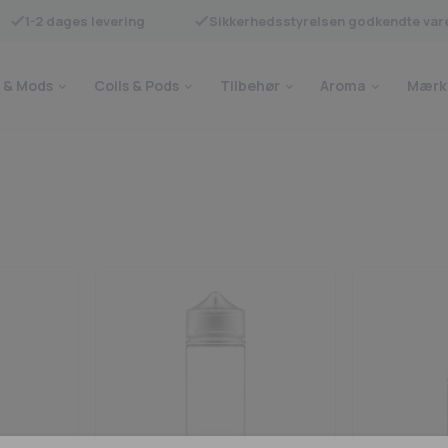
1-2 dages levering
Sikkerhedsstyrelsen godkendte var
 & Mods
Coils & Pods
Tilbehør
Aroma
Mærk