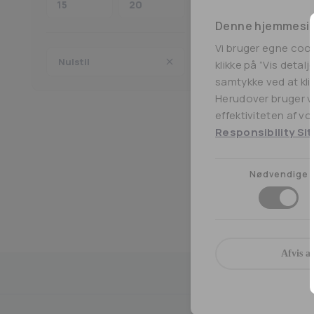
Denne hjemmesid
Vi bruger egne coo
Flasker, Tilbehør
Nulstil
klikke på ”Vis detal
Chubby Gorilla Flas
samtykke ved at klik
Herudover bruger vi
20,00
kr.
effektiviteten af v
Responsibility Sit
Nødvendige
Medlem af BECIG
4.9 på Trustpilo
Afvis al