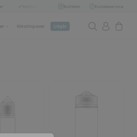
er
Medlem af BECIG
Butikker
Kundeservice
4.9 på Trustpilot
er
Nikotinposer
Udgår