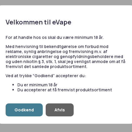
e bruger cookies
kies samt cookies fra tredjepart. Du kan læse mere om brugen 
Velkommen til eVape
Flasker, Tilbehør
Flasker, Ti
jer” i dette banner. Du kan desuden til enhver tid ændre eller ti
ke 60ML
Chubby Gorilla Flaske
Chubby Gor
ke på linket til vores cookiepolitik i bunden af siden.
120ML
For at handle hos os skal du være minimum 18 år.
 også cookies til at indsamle data med det formål at tilpasse
Med henvisning til bekendtgørelse om forbud mod
20,00
kr.
15,00
kr.
ores annoncering. For mere information, besøg
Google's Busi
reklame, synlig anbringelse og fremvisning m.v. af
e
.
elektroniske cigaretter og genopfyldningsbeholdere med
og uden nikotin § 3, stk. 1, skal jeg venligst anmode om at få
fremvist det samlede produktsortiment.
Statistik
Marketing
Ved at trykke “Godkend” accepterer du:
Du er minimum 18 år
Du accepterer at få fremvist produktsortiment
t
Fragt fra 29 kr.
1-2 dages levering
S
le
Tillad valgte
T
Godkend
Afvis
Vis detaljer