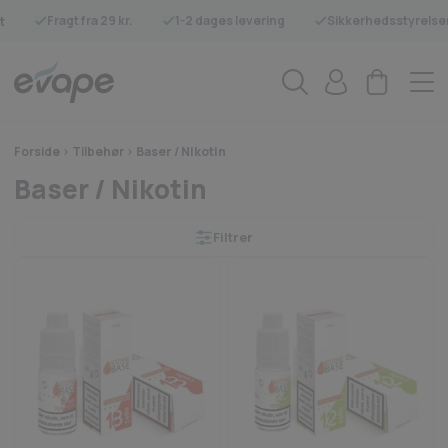
Fragt fra 29 kr.
1-2 dages levering
Sikkerhedsstyrelse
t
Forside
>
Tilbehør
>
Baser / Nikotin
Baser / Nikotin
Filtrer