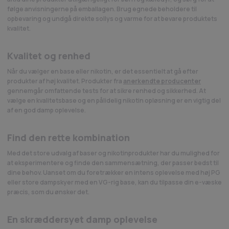
følge anvisningerne på emballagen. Brug egnede beholdere til
opbevaring og undgå direkte sollys og varme for at bevare produktets
kvalitet.
Kvalitet og renhed
Når du vælger en base eller nikotin, er det essentielt at gå efter
produkter af høj kvalitet. Produkter fra
anerkendte producenter
gennemgår omfattende tests for at sikre renhed og sikkerhed. At
vælge en kvalitetsbase og en pålidelig nikotin opløsning er en vigtig del
af en god damp oplevelse.
Find den rette kombination
Med det store udvalg af baser og nikotinprodukter har du mulighed for
at eksperimentere og finde den sammensætning, der passer bedst til
dine behov. Uanset om du foretrækker en intens oplevelse med høj PG
eller store dampskyer med en VG-rig base, kan du tilpasse din e-væske
præcis, som du ønsker det.
En skræddersyet damp oplevelse