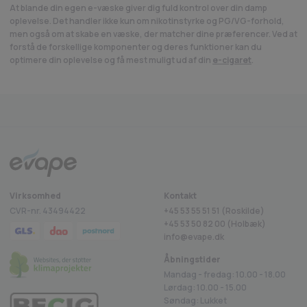
At blande din egen e-væske giver dig fuld kontrol over din damp
oplevelse. Det handler ikke kun om nikotinstyrke og PG/VG-forhold,
men også om at skabe en væske, der matcher dine præferencer. Ved at
forstå de forskellige komponenter og deres funktioner kan du
optimere din oplevelse og få mest muligt ud af din
e-cigaret
.
Fragt fra 29 kr.
1-2 dages levering
Sikkerhedss
ustpilot
Virksomhed
Kontakt
CVR-nr. 43494422
+45 53 55 51 51 (Roskilde)
+45
53 50 82 00
(Holbæk)
info@evape.dk
Åbningstider
Mandag - fredag: 10.00 - 18.00
Lørdag: 10.00 - 15.00
Søndag: Lukket