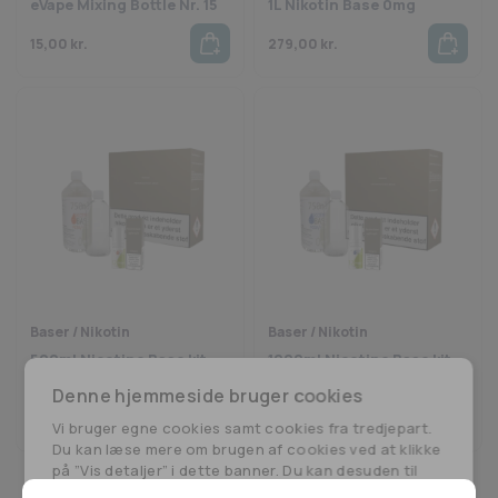
eVape Mixing Bottle Nr. 15
1L Nikotin Base 0mg
15,00
kr.
279,00
kr.
Baser / Nikotin
Baser / Nikotin
500ml Nicotine Base kit
1000ml Nicotine Base kit
6mg/ml
3mg/ml
Denne hjemmeside bruger cookies
1.099,00
kr.
1.099,00
kr.
Vi bruger egne cookies samt cookies fra tredjepart.
Du kan læse mere om brugen af cookies ved at klikke
på ”Vis detaljer” i dette banner. Du kan desuden til
enhver tid ændre eller tilbagetrække dit samtykke