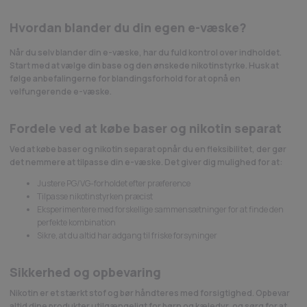
Hvordan blander du din egen e-væske?
Når du selv blander din e-væske, har du fuld kontrol over indholdet.
Start med at vælge din base og den ønskede nikotinstyrke. Husk at
følge anbefalingerne for blandingsforhold for at opnå en
velfungerende e-væske.
Fordele ved at købe baser og nikotin separat
Ved at købe baser og nikotin separat opnår du en fleksibilitet, der gør
det nemmere at tilpasse din e-væske. Det giver dig mulighed for at:
Justere PG/VG-forholdet efter præference
Tilpasse nikotinstyrken præcist
Eksperimentere med forskellige sammensætninger for at finde den
perfekte kombination
Sikre, at du altid har adgang til friske forsyninger
Sikkerhed og opbevaring
Nikotin er et stærkt stof og bør håndteres med forsigtighed. Opbevar
altid dine produkter utilgængeligt for børn og kæledyr, og sørg for at