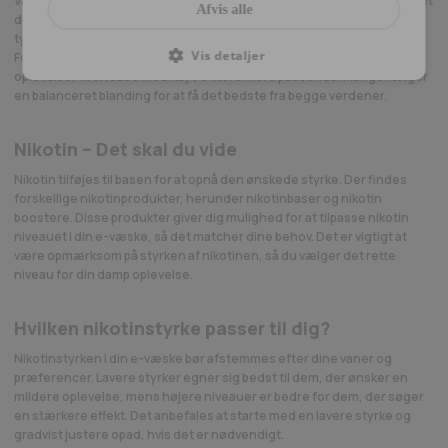
Valget af base afhænger af dine præferencer og hvilken type e-cigaret
Afvis alle
du bruger. Hvis du ønsker en kraftigere halsfornemmelse og
tydeligere smagsgengivelse, er en høj PG-base et godt valg.
Vis detaljer
Foretrækker du derimod store dampskyer og en mere cremet
oplevelse, vil en base med høj VG være mere passende. Mange vælger
en balanceret blanding for at få det bedste fra begge verdener.
Nikotin – Det skal du vide
Nikotin tilføjes til basen for at opnå den ønskede styrke. Der findes
forskellige nikotinprodukter, herunder nikotinbaser og nikotin
boostere. Disse produkter giver dig mulighed for at tilpasse nikotin
niveauet i din e-væske, så det matcher dine behov. Det er vigtigt at
være opmærksom på styrken af nikotinen, så du vælger det rette
niveau for din damp oplevelse.
Hvilken nikotinstyrke passer til dig?
Nikotinstyrken i din e-væske bør afstemmes efter dine vaner og
præferencer. Lavere styrker egner sig bedst til dem, der ønsker en
mildere oplevelse, mens højere niveauer er bedre for dem, der søger
en stærkere effekt. Det anbefales at starte med en lavere styrke og
gradvist justere opad, hvis det er nødvendigt.