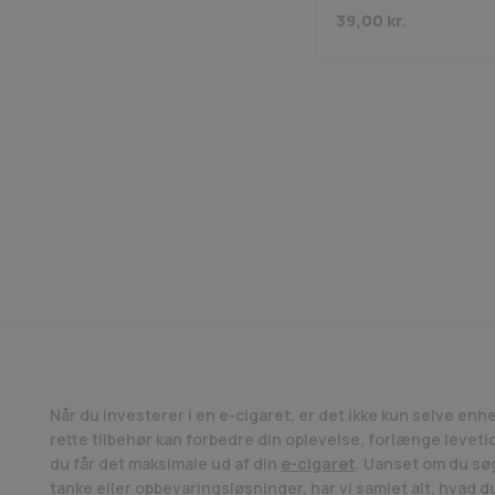
39,00
kr.
Når du investerer i en e-cigaret, er det ikke kun selve enh
rette tilbehør kan forbedre din oplevelse, forlænge levetid
du får det maksimale ud af din
e-cigaret
. Uanset om du søg
tanke eller opbevaringsløsninger, har vi samlet alt, hvad du