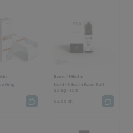
otin
Baser / Nikotin
ase 0mg
Nord - Nikotin Base Salt
20mg - 10ml
55,00
kr.