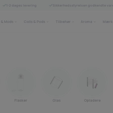
1-2 dages levering
Sikkerhedsstyrelsen godkendte var
 & Mods
Coils & Pods
Tilbehør
Aroma
Mærk
Flasker
Glas
Opladere