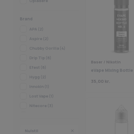
Opladere
Brand
APA
(2)
Aspire
(2)
Chubby Gorilla
(4)
Drip Tip
(8)
Baser / Nikotin
Efest
(8)
eVape Mixing Bottle 
Hygg
(2)
35,00
kr.
Innokin
(1)
Lost Vape
(1)
Nitecore
(3)
SMOK
(2)
Vap Procell
(5)
Nulstil