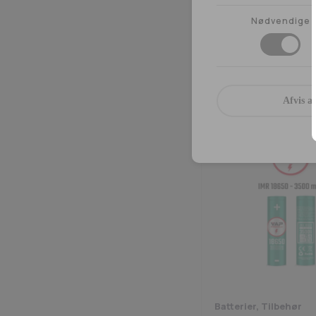
Nødvendige
Batterier, Tilbehør
VAP PROCELL 18650
3000mAh
99,00
kr.
Afvis al
Batterier, Tilbehør