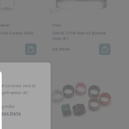
lbehør
Glas
illa Flaske 30ML
SMOK TFV8 Mini V2 Bubble
Glas #7
49,00
kr.
af cookies ved at
lbagetrække dit
 og måle
ness Data