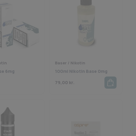
otin
Baser / Nikotin
ase 6mg
100ml Nikotin Base 0mg
79,00
kr.