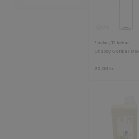
Vapeson
(1)
Voopoo
(2)
Flasker, Tilbehør
Chubby Gorilla Flas
20,00
kr.