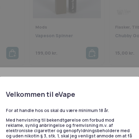
Mods
Flasker, Ti
Vapeson Spinner
Chubby Gor
199,00
kr.
15,00
kr.
e bruger cookies
kies samt cookies fra tredjepart. Du kan læse mere om brugen 
Velkommen til eVape
jer” i dette banner. Du kan desuden til enhver tid ændre eller ti
ke på linket til vores cookiepolitik i bunden af siden.
For at handle hos os skal du være minimum 18 år.
 også cookies til at indsamle data med det formål at tilpasse
Med henvisning til bekendtgørelse om forbud mod
ores annoncering. For mere information, besøg
Google's Busi
reklame, synlig anbringelse og fremvisning m.v. af
e
.
elektroniske cigaretter og genopfyldningsbeholdere med
og uden nikotin § 3, stk. 1, skal jeg venligst anmode om at få