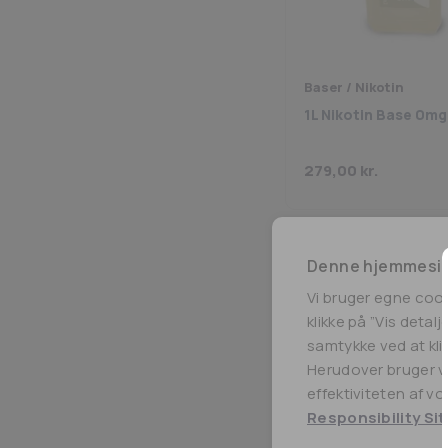
Baser / Nikotin
1L Nikotin Base 0mg
279,00
kr.
Denne hjemmesid
Vi bruger egne coo
klikke på ”Vis detal
samtykke ved at klik
Herudover bruger vi
effektiviteten af v
Responsibility Sit