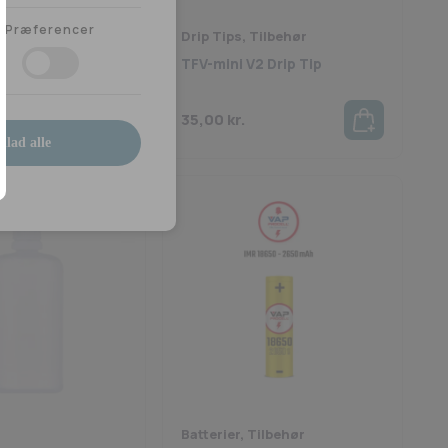
Præferencer
Drip Tips, Tilbehør
Norliq Aroma
TFV-mini V2 Drip Tip
kr.
35,00
kr.
illad alle
Batterier, Tilbehør