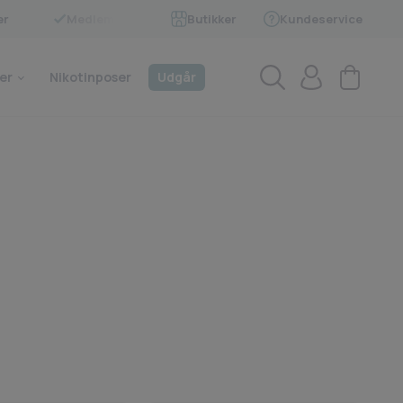
er
Medlem af BECIG
Butikker
Kundeservice
4.9 på Trustpilot
er
Nikotinposer
Udgår