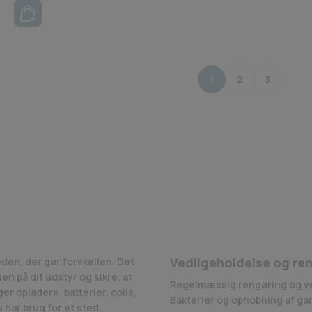
1
2
3
Vedligeholdelse og ren
eden, der gør forskellen. Det
en på dit udstyr og sikre, at
Regelmæssig rengøring og ved
er opladere, batterier, coils,
Bakterier og ophobning af ga
 har brug for ét sted.