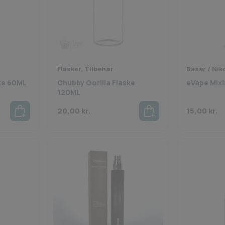
Flasker, Tilbehør
Baser / Nik
ke 60ML
Chubby Gorilla Flaske
eVape Mixin
120ML
20,00
kr.
15,00
kr.