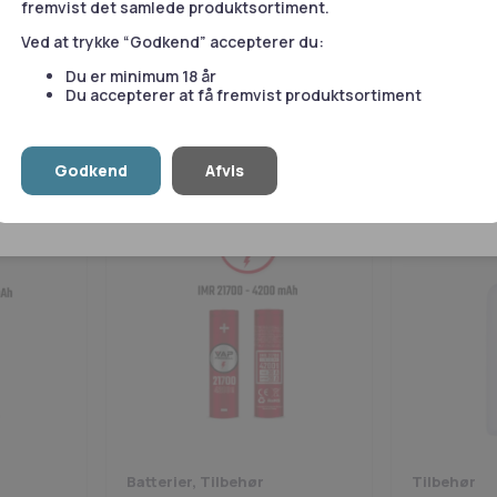
fremvist det samlede produktsortiment.
Statistik
Marketing
Tilbehør
Aroma
Ved at trykke “Godkend” accepterer du:
 30A
Soft PE Flaske - 50ML
Cooling - 
Du er minimum 18 år
Du accepterer at få fremvist produktsortiment
30,00
Fra
15,00
kr.
le
Tillad valgte
T
Godkend
Afvis
Vis detaljer
Batterier, Tilbehør
Tilbehør