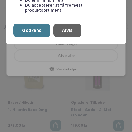
Du er minimum 18 år
Skriv til os
Marketing
Præferencer
Du accepterer at få fremvist
produktsortiment
Andre kiggede også på
Godkend
Afvis
Tillad alle
Tillad valgte
Afvis alle
Vis detaljer
Baser / Nikotin
Opladere, Tilbehør
1L Nikotin Base 0mg
Efest - Soda - 2-Slot
Oplader
279,00
kr.
179,00
kr.