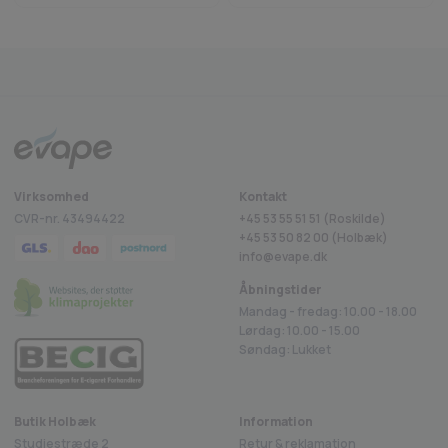
Fragt fra 29 kr.
1-2 dages levering
Sikkerheds
Trustpilot
Virksomhed
Kontakt
CVR-nr. 43494422
+45 53 55 51 51 (Roskilde)
+45
53 50 82 00
(Holbæk)
info@evape.dk
Åbningstider
Mandag - fredag: 10.00 - 18.00
Lørdag: 10.00 - 15.00
Søndag: Lukket
Butik Holbæk
Information
Studiestræde 2
Retur & reklamation