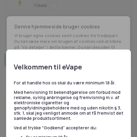
VAP PROCELL 18650 30A 3000mAh
Denne hjemmeside bruger cookies
99,00
kr.
Vi bruger egne cookies samt cookies fra tredjepart.
Du kan læse mere om brugen af cookies ved at klikke
på ”Vis detaljer” i dette banner. Du kan desuden til
enhver tid ændre eller tilbagetrække dit samtykke
ved at klikke på linket til vores cookiepolitik i bunden
Tilføj til kurv
VAP
af siden.
Velkommen til eVape
PROCELL
Herudover bruger vi også cookies til at indsamle
data med det formål at tilpasse og måle
18650
effektiviteten af vores annoncering. For mere
For at handle hos os skal du være minimum 18 år.
25A
information, besøg
Google's Business Data
3500mAh
Med henvisning til bekendtgørelse om forbud mod
Responsibility Site
.
antal
reklame, synlig anbringelse og fremvisning m.v. af
elektroniske cigaretter og
genopfyldningsbeholdere med og uden nikotin § 3,
Brug for hjælp?
Nødvendige
Statistik
stk. 1, skal jeg venligst anmode om at få fremvist det
Vores kundeservice er klar til at besvare dine spørgsmål på
samlede produktsortiment.
telefon eller email.
Ved at trykke “Godkend” accepterer du:
53 55 51 51