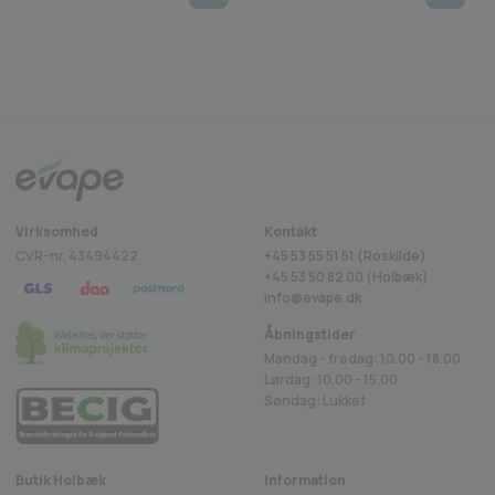
Fragt fra 29 kr.
1-2 dages levering
Sikkerheds
rustpilot
Virksomhed
Kontakt
CVR-nr. 43494422
+45 53 55 51 51 (Roskilde)
+45
53 50 82 00
(Holbæk)
info@evape.dk
Åbningstider
Mandag - fredag: 10.00 - 18.00
Lørdag: 10.00 - 15.00
Søndag: Lukket
Butik Holbæk
Information