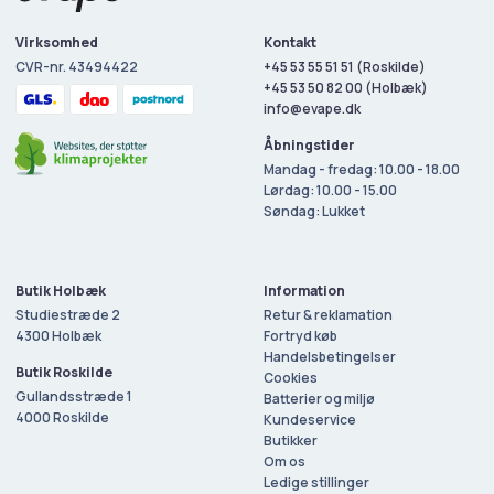
Virksomhed
Kontakt
CVR-nr. 43494422
+45 53 55 51 51 (Roskilde)
+45
53 50 82 00
(Holbæk)
info@evape.dk
Åbningstider
Mandag - fredag: 10.00 - 18.00
Lørdag: 10.00 - 15.00
Søndag: Lukket
Butik Holbæk
Information
Studiestræde 2
Retur & reklamation
4300 Holbæk
Fortryd køb
Handelsbetingelser
Butik Roskilde
Cookies
Gullandsstræde 1
Batterier og miljø
4000 Roskilde
Kundeservice
Butikker
Om os
Ledige stillinger