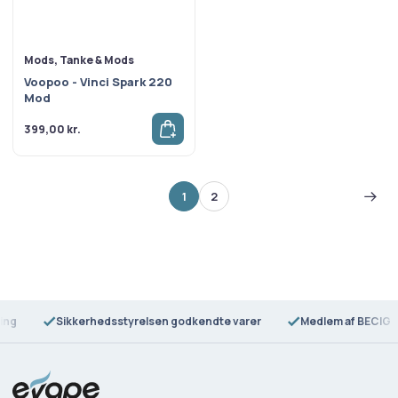
Mods, Tanke & Mods
Voopoo - Vinci Spark 220
Mod
399,00
kr.
1
2
ring
Sikkerhedsstyrelsen godkendte varer
Medlem af BECIG