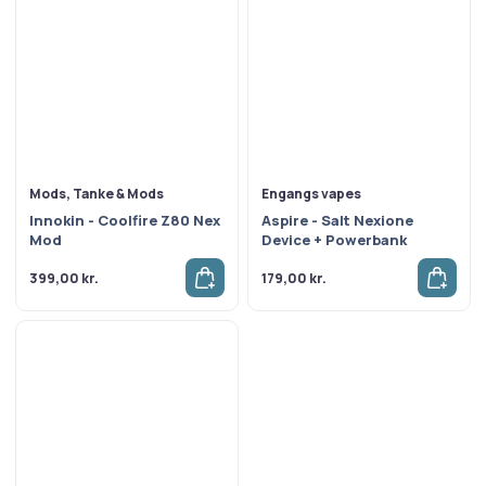
Mods, Tanke & Mods
Engangs vapes
Innokin - Coolfire Z80 Nex
Aspire - Salt Nexione
Mod
Device + Powerbank
399,00
kr.
179,00
kr.