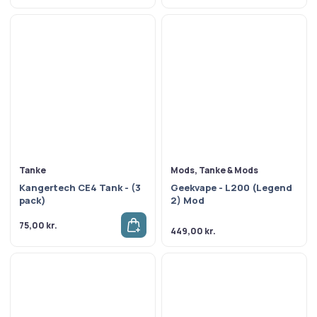
Tanke
Mods, Tanke & Mods
Kangertech CE4 Tank - (3
Geekvape - L200 (Legend
pack)
2) Mod
75,00
kr.
449,00
kr.