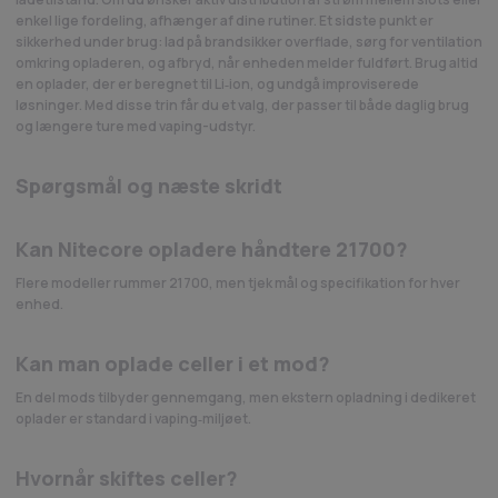
enkel lige fordeling, afhænger af dine rutiner. Et sidste punkt er
sikkerhed under brug: lad på brandsikker overflade, sørg for ventilation
omkring opladeren, og afbryd, når enheden melder fuldført. Brug altid
en oplader, der er beregnet til Li‑ion, og undgå improviserede
løsninger. Med disse trin får du et valg, der passer til både daglig brug
og længere ture med vaping-udstyr.
Spørgsmål og næste skridt
Kan Nitecore opladere håndtere 21700?
Flere modeller rummer 21700, men tjek mål og specifikation for hver
enhed.
Kan man oplade celler i et mod?
En del mods tilbyder gennemgang, men ekstern opladning i dedikeret
oplader er standard i vaping‑miljøet.
Hvornår skiftes celler?