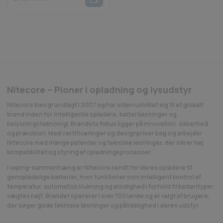
Nitecore – Pioner i opladning og lysudstyr
Nitecore blev grundlagt i 2007 og har siden udviklet sig til et globalt
brand inden for intelligente opladere, batteriløsninger og
belysningsteknologi. Brandets fokus ligger på innovation, sikkerhed
og præcision. Med certificeringer og designpriser bag sig arbejder
Nitecore med mange patenter og tekniske løsninger, der sikrer høj
kompatibilitet og styring af opladningsprocesser.
I vaping-sammenhæng er Nitecore kendt for deres opladere til
genopladelige batterier, hvor funktioner som intelligent kontrol af
temperatur, automatisk slukning og alsidighed i forhold til batterityper
vægtes højt. Brandet opererer i over 100 lande og er valgt af brugere,
der søger gode tekniske løsninger og pålidelighed i deres udstyr.