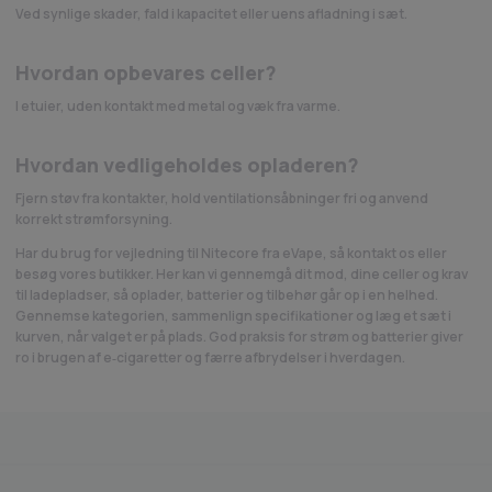
Ved synlige skader, fald i kapacitet eller uens afladning i sæt.
Hvordan opbevares celler?
I etuier, uden kontakt med metal og væk fra varme.
Hvordan vedligeholdes opladeren?
Fjern støv fra kontakter, hold ventilationsåbninger fri og anvend
korrekt strømforsyning.
Har du brug for vejledning til Nitecore fra eVape, så kontakt os eller
besøg vores butikker. Her kan vi gennemgå dit mod, dine celler og krav
til ladepladser, så oplader, batterier og tilbehør går op i en helhed.
Gennemse kategorien, sammenlign specifikationer og læg et sæt i
kurven, når valget er på plads. God praksis for strøm og batterier giver
ro i brugen af e‑cigaretter og færre afbrydelser i hverdagen.
Fragt fra 29 kr.
1-2 dages levering
Sikkerhedss
ustpilot