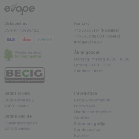
Virksomhed
Kontakt
CVR-nr. 43494422
+45 53 55 51 51 (Roskilde)
+45
53 50 82 00
(Holbæk)
info@evape.dk
Åbningstider
Mandag - fredag: 10.00 - 18.00
Lørdag: 10.00 - 15.00
Søndag: Lukket
Butik Holbæk
Information
Studiestræde 2
Retur & reklamation
4300 Holbæk
Fortryd køb
Handelsbetingelser
Butik Roskilde
Cookies
Gullandsstræde 1
Batterier og miljø
4000 Roskilde
Kundeservice
Butikker