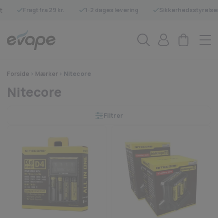
Fragt fra 29 kr.
1-2 dages levering
Sikkerhedsstyrelse
t
Forside
>
Mærker
>
Nitecore
Nitecore
Filtrer