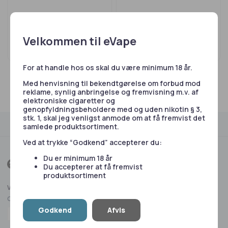
E-juice, Longfill, Qlivia
E-juice, Longfill, Qlivia
Qlivia - 2Bak - Longfill
Qlivia - Menthol - Longfill
Velkommen til eVape
65,00
kr.
65,00
kr.
For at handle hos os skal du være minimum 18 år.
Med henvisning til bekendtgørelse om forbud mod
reklame, synlig anbringelse og fremvisning m.v. af
elektroniske cigaretter og
Fragt fra 29 kr.
1-2 dages levering
Sikkerheds
Trustpilot
genopfyldningsbeholdere med og uden nikotin § 3,
stk. 1, skal jeg venligst anmode om at få fremvist det
samlede produktsortiment.
Ved at trykke “Godkend” accepterer du:
Du er minimum 18 år
Du accepterer at få fremvist
produktsortiment
Virksomhed
Kontakt
CVR-nr. 43494422
+45 53 55 51 51 (Roskilde)
+45
53 50 82 00
(Holbæk)
Godkend
Afvis
info@evape.dk