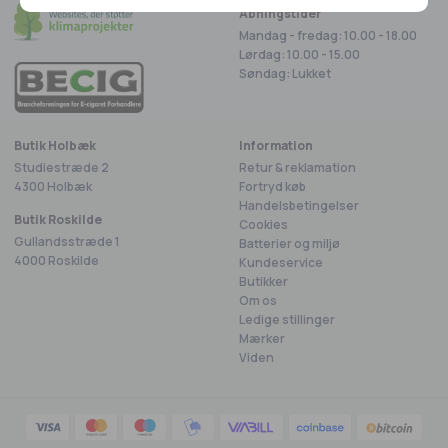
Åbningstider
Mandag - fredag: 10.00 - 18.00
Lørdag: 10.00 - 15.00
Søndag: Lukket
Butik Holbæk
Information
Studiestræde 2
Retur & reklamation
4300 Holbæk
Fortryd køb
Handelsbetingelser
Butik Roskilde
Cookies
Gullandsstræde 1
Batterier og miljø
4000 Roskilde
Kundeservice
Butikker
Om os
Ledige stillinger
Mærker
Viden