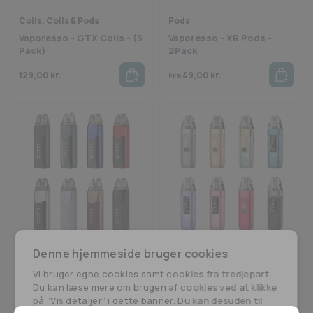
Coils, Coils & Pods
Pods
Vaporesso - GTX Coils - (5
Vaporesso - XR Pods -
Pack)
2Pack
129,00
kr.
49,00
kr.
Fra
Denne hjemmeside bruger cookies
E-cigaret
E-cigaret
Vaporesso - LUXE XR Max
Vaporesso - LUXE X3 Kit
Vi bruger egne cookies samt cookies fra tredjepart.
2 Kit
Du kan læse mere om brugen af cookies ved at klikke
på ”Vis detaljer” i dette banner. Du kan desuden til
399,00
kr.
299,00
kr.