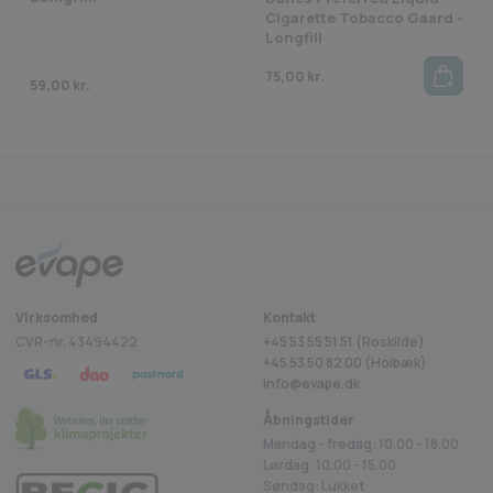
Cigarette Tobacco Gaard -
Longfill
75,00
kr.
59,00
kr.
Fragt fra 29 kr.
1-2 dages levering
Sikkerheds
rustpilot
Virksomhed
Kontakt
CVR-nr. 43494422
+45 53 55 51 51 (Roskilde)
+45
53 50 82 00
(Holbæk)
info@evape.dk
Åbningstider
Mandag - fredag: 10.00 - 18.00
Lørdag: 10.00 - 15.00
Søndag: Lukket