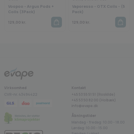
Voopoo - Argus Pods +
Vaporesso - GTX Coils - (5
Coils (3Pack)
Pack)
129,00
kr.
129,00
kr.
Fragt fra 29 kr.
1-2 dages levering
Sikkerheds
rustpilot
Virksomhed
Kontakt
CVR-nr. 43494422
+45 53 55 51 51 (Roskilde)
+45
53 50 82 00
(Holbæk)
info@evape.dk
Åbningstider
Mandag - fredag: 10.00 - 18.00
Lørdag: 10.00 - 15.00
Søndag: Lukket