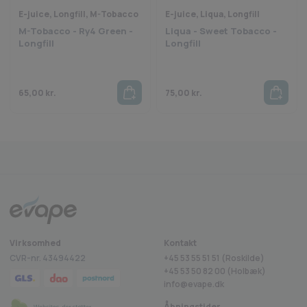
E-juice, Longfill, M-Tobacco
E-juice, Liqua, Longfill
M-Tobacco - Ry4 Green -
Liqua - Sweet Tobacco -
Longfill
Longfill
65,00
kr.
75,00
kr.
Fragt fra 29 kr.
1-2 dages levering
Sikkerheds
Trustpilot
Virksomhed
Kontakt
CVR-nr. 43494422
+45 53 55 51 51 (Roskilde)
+45
53 50 82 00
(Holbæk)
info@evape.dk
Åbningstider