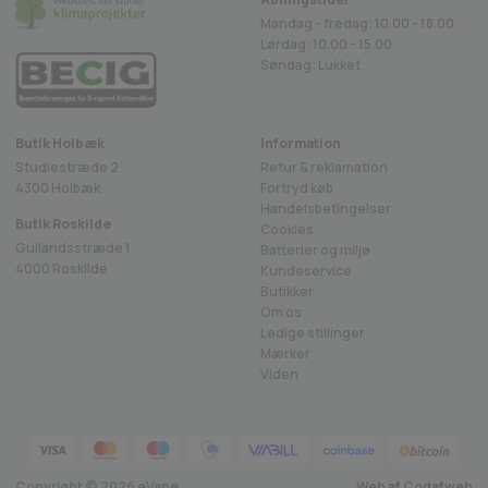
Mandag - fredag: 10.00 - 18.00
Lørdag: 10.00 - 15.00
Søndag: Lukket
Butik Holbæk
Information
Studiestræde 2
Retur & reklamation
4300 Holbæk
Fortryd køb
Handelsbetingelser
Butik Roskilde
Cookies
Gullandsstræde 1
Batterier og miljø
4000 Roskilde
Kundeservice
Butikker
Om os
Ledige stillinger
Mærker
Viden
Copyright ©
2026
eVape
Web af Codafweb