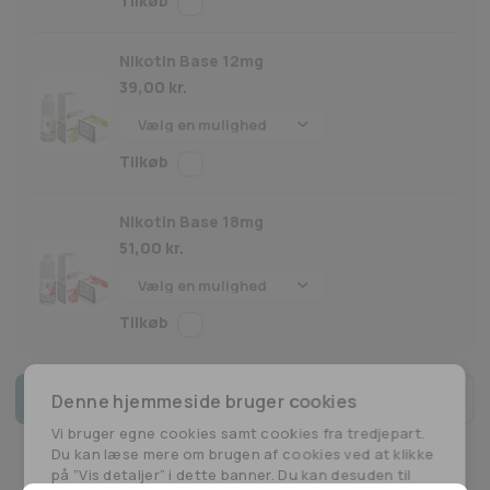
Nikotin Base 12mg
39,00
kr.
Nikotin Base 18mg
51,00
kr.
Tilføj til kurv
Denne hjemmeside bruger cookies
M-
Vi bruger egne cookies samt cookies fra tredjepart.
Tobacco
Du kan læse mere om brugen af cookies ved at klikke
-
på ”Vis detaljer” i dette banner. Du kan desuden til
All