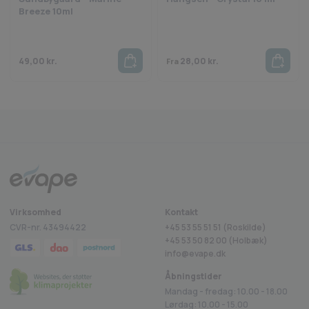
Breeze 10ml
49,00
kr.
28,00
kr.
Fra
Fragt fra 29 kr.
1-2 dages levering
Sikkerheds
Trustpilot
Virksomhed
Kontakt
CVR-nr. 43494422
+45 53 55 51 51 (Roskilde)
+45
53 50 82 00
(Holbæk)
info@evape.dk
Åbningstider
Mandag - fredag: 10.00 - 18.00
Lørdag: 10.00 - 15.00