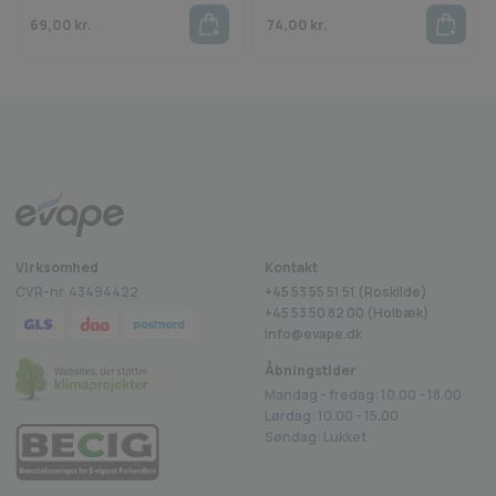
en skarp og kølig mentholsmag med en vedvarende friskhed. Denne
69,00
kr.
74,00
kr.
engangs e-cigaret leverer en kraftfuld mentholoplevelse, perfekt til
dem, der ønsker en praktisk og forfriskende løsning.
Se også det øvrige udvalg af Vapeson E-produkter her!
Fragt fra 29 kr.
1-2 dages levering
Sikkerheds
rustpilot
Virksomhed
Kontakt
CVR-nr. 43494422
+45 53 55 51 51 (Roskilde)
+45
53 50 82 00
(Holbæk)
info@evape.dk
Åbningstider
Mandag - fredag: 10.00 - 18.00
Lørdag: 10.00 - 15.00
Søndag: Lukket