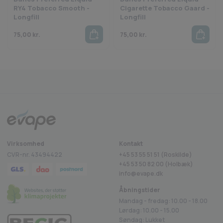
RY4 Tobacco Smooth -
Cigarette Tobacco Gaard -
Longfill
Longfill
75,00
kr.
75,00
kr.
Fragt fra 29 kr.
1-2 dages levering
Sikkerhed
Trustpilot
Virksomhed
Kontakt
CVR-nr. 43494422
+45 53 55 51 51 (Roskilde)
+45
53 50 82 00
(Holbæk)
info@evape.dk
Åbningstider
Mandag - fredag: 10.00 - 18.00
Lørdag: 10.00 - 15.00
Søndag: Lukket