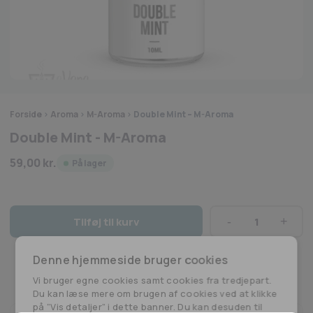
Forside
>
Aroma
>
M-Aroma
>
Double Mint – M-Aroma
Double Mint - M-Aroma
59,00
kr.
På lager
Tilføj til kurv
Double
Mint
Denne hjemmeside bruger cookies
-
M-
Vi bruger egne cookies samt cookies fra tredjepart.
Aroma
Du kan læse mere om brugen af cookies ved at klikke
antal
på ”Vis detaljer” i dette banner. Du kan desuden til