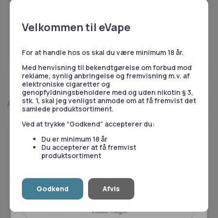
enhver tid ændre eller tilbagetrække dit samtykke
Brug for hjælp?
ved at klikke på linket til vores cookiepolitik i bunden
af siden.
Vores kundeservice er klar til at besvare dine spørgsmål på
Velkommen til eVape
Herudover bruger vi også cookies til at indsamle
telefon eller email.
data med det formål at tilpasse og måle
53 55 51 51
effektiviteten af vores annoncering. For mere
For at handle hos os skal du være minimum 18 år.
information, besøg
Google's Business Data
Skriv til os
Med henvisning til bekendtgørelse om forbud mod
Responsibility Site
.
reklame, synlig anbringelse og fremvisning m.v. af
elektroniske cigaretter og
genopfyldningsbeholdere med og uden nikotin § 3,
Nødvendige
Statistik
stk. 1, skal jeg venligst anmode om at få fremvist det
Andre kiggede også på
samlede produktsortiment.
Ved at trykke “Godkend” accepterer du:
Du er minimum 18 år
Marketing
Præferencer
Du accepterer at få fremvist
produktsortiment
Godkend
Afvis
Tillad alle
Tillad valgte