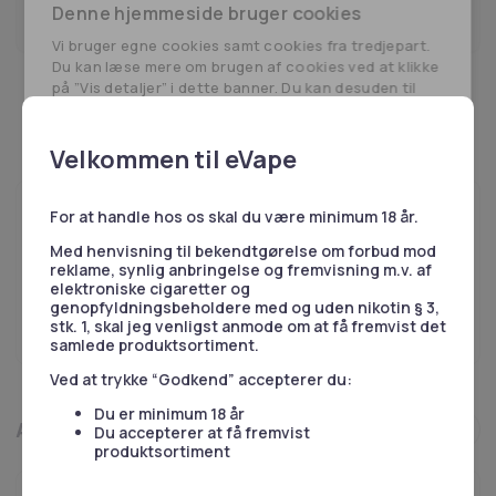
Skriv dig op her
Denne hjemmeside bruger cookies
Vi bruger egne cookies samt cookies fra tredjepart.
Du kan læse mere om brugen af cookies ved at klikke
på ”Vis detaljer” i dette banner. Du kan desuden til
enhver tid ændre eller tilbagetrække dit samtykke
ved at klikke på linket til vores cookiepolitik i bunden
af siden.
Velkommen til eVape
Herudover bruger vi også cookies til at indsamle
data med det formål at tilpasse og måle
effektiviteten af vores annoncering. For mere
For at handle hos os skal du være minimum 18 år.
Brug for hjælp?
information, besøg
Google's Business Data
Vores kundeservice er klar til at besvare dine spørgsmål på
Med henvisning til bekendtgørelse om forbud mod
Responsibility Site
.
reklame, synlig anbringelse og fremvisning m.v. af
telefon eller email.
elektroniske cigaretter og
53 55 51 51
genopfyldningsbeholdere med og uden nikotin § 3,
Nødvendige
Statistik
stk. 1, skal jeg venligst anmode om at få fremvist det
Skriv til os
samlede produktsortiment.
Ved at trykke “Godkend” accepterer du:
Du er minimum 18 år
Marketing
Præferencer
Andre kiggede også på
Du accepterer at få fremvist
produktsortiment