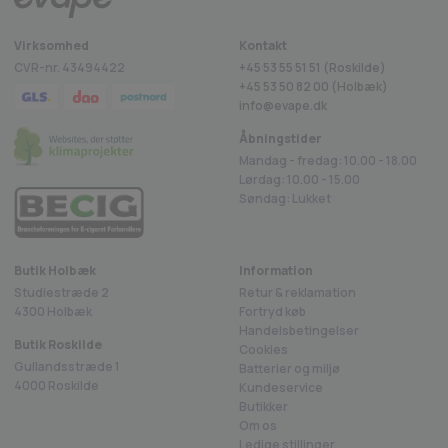
Virksomhed
Kontakt
CVR-nr. 43494422
+45 53 55 51 51 (Roskilde)
+45
53 50 82 00
(Holbæk)
info@evape.dk
Åbningstider
Mandag - fredag: 10.00 - 18.00
Lørdag: 10.00 - 15.00
Søndag: Lukket
Butik Holbæk
Information
Studiestræde 2
Retur & reklamation
4300 Holbæk
Fortryd køb
Handelsbetingelser
Butik Roskilde
Cookies
Gullandsstræde 1
Batterier og miljø
4000 Roskilde
Kundeservice
Butikker
Om os
Ledige stillinger