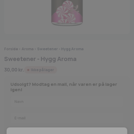
Forside
>
Aroma
>
Sweetener - Hygg Aroma
Sweetener - Hygg Aroma
30,00
kr.
Ikke på lager
Udsolgt? Modtag en mail, når varen er på lager
igen!