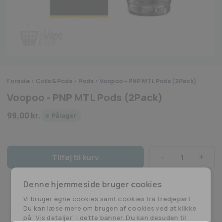
Forside
>
Coils & Pods
>
Pods
>
Voopoo – PNP MTL Pods (2Pack)
Voopoo - PNP MTL Pods (2Pack)
99,00
kr.
På lager
Tilføj til kurv
Voopoo
-
Denne hjemmeside bruger cookies
PNP
MTL
Vi bruger egne cookies samt cookies fra tredjepart.
Pods
Du kan læse mere om brugen af cookies ved at klikke
(2Pack)
på ”Vis detaljer” i dette banner. Du kan desuden til