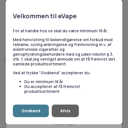
enhver tid ændre eller tilbagetrække dit samtykke
antal
Brug for hjælp?
ved at klikke på linket til vores cookiepolitik i bunden
af siden.
Vores kundeservice er klar til at besvare dine spørgsmål på
Velkommen til eVape
Herudover bruger vi også cookies til at indsamle
telefon eller email.
data med det formål at tilpasse og måle
53 55 51 51
effektiviteten af vores annoncering. For mere
For at handle hos os skal du være minimum 18 år.
information, besøg
Google's Business Data
Skriv til os
Med henvisning til bekendtgørelse om forbud mod
Responsibility Site
.
reklame, synlig anbringelse og fremvisning m.v. af
elektroniske cigaretter og
genopfyldningsbeholdere med og uden nikotin § 3,
Nødvendige
Statistik
stk. 1, skal jeg venligst anmode om at få fremvist det
Andre kiggede også på
samlede produktsortiment.
Ved at trykke “Godkend” accepterer du:
Du er minimum 18 år
Marketing
Præferencer
Du accepterer at få fremvist
produktsortiment
Godkend
Afvis
Tillad alle
Tillad valgte