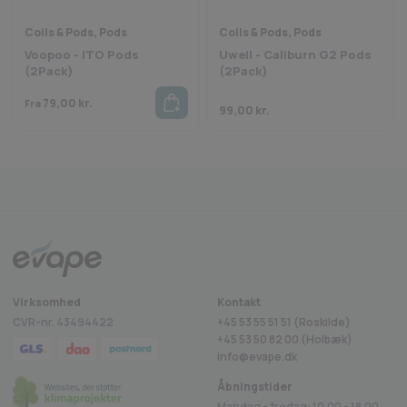
Coils & Pods, Pods
Coils & Pods, Pods
Voopoo - ITO Pods
Uwell - Caliburn G2 Pods
(2Pack)
(2Pack)
79,00
kr.
Fra
99,00
kr.
Fragt fra 29 kr.
1-2 dages levering
Sikkerheds
rustpilot
Virksomhed
Kontakt
CVR-nr. 43494422
+45 53 55 51 51 (Roskilde)
+45
53 50 82 00
(Holbæk)
info@evape.dk
Åbningstider
Mandag - fredag: 10.00 - 18.00