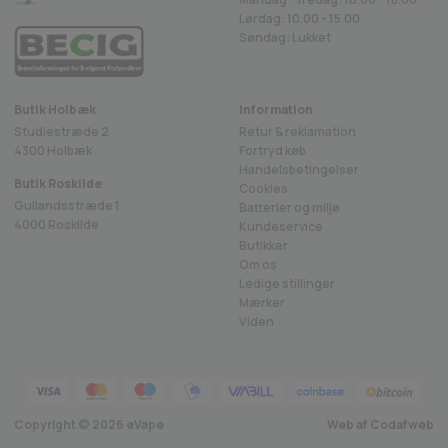
Lørdag: 10.00 - 15.00
Søndag: Lukket
Butik Holbæk
Information
Studiestræde 2
Retur & reklamation
4300 Holbæk
Fortryd køb
Handelsbetingelser
Butik Roskilde
Cookies
Gullandsstræde 1
Batterier og miljø
4000 Roskilde
Kundeservice
Butikker
Om os
Ledige stillinger
Mærker
Viden
Copyright ©
2026
eVape
Web af Codafweb
4.8 på Trustpilot