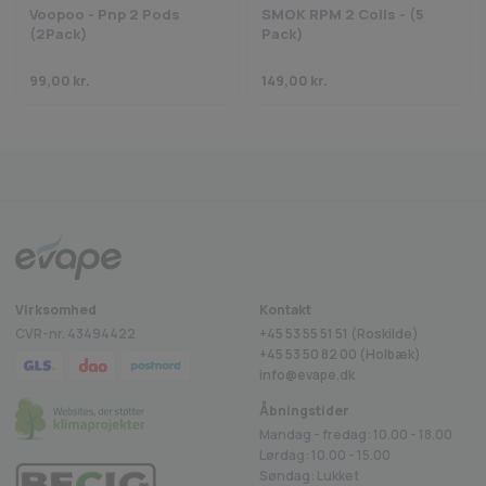
Voopoo - Pnp 2 Pods
SMOK RPM 2 Coils - (5
Dette sikrer en jævn og optimal smagsoplevelse fra første sug.
(2Pack)
Pack)
Konklusion:
Voopoo PnP X Coils er et fremragende valg for dampere, der søger en
99,00
kr.
149,00
kr.
kombination af smagsdybde og dampproduktion. Med forskellige
modstande at vælge imellem og et brugervenligt design, tilbyder
disse coils en tilpasset og tilfredsstillende dampoplevelse, der
Fragt fra 29 kr.
1-2 dages levering
Sikkerheds
Trustpilot
imødekommer enhver præference.
Se andre Voopoo Coils Her!
Virksomhed
Kontakt
CVR-nr. 43494422
+45 53 55 51 51 (Roskilde)
+45
53 50 82 00
(Holbæk)
info@evape.dk
Åbningstider
Mandag - fredag: 10.00 - 18.00
Lørdag: 10.00 - 15.00
Søndag: Lukket