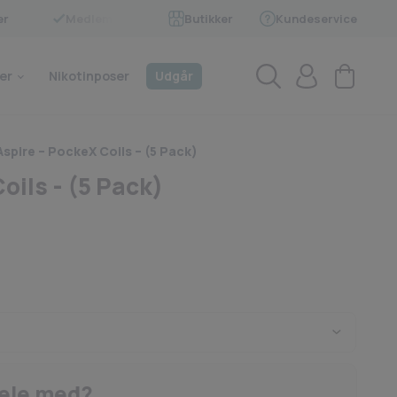
er
Medlem af BECIG
Butikker
Kundeservice
4.9 på Trustpilot
er
Nikotinposer
Udgår
Aspire – PockeX Coils – (5 Pack)
oils - (5 Pack)
hele med?