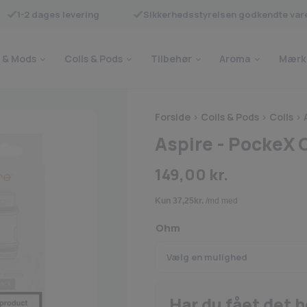
1-2 dages levering
Sikkerhedsstyrelsen godkendte var
 & Mods
Coils & Pods
Tilbehør
Aroma
Mærk
Forside
>
Coils & Pods
>
Coils
>
Aspire - PockeX C
149,00
kr.
Ohm
Har du fået det 