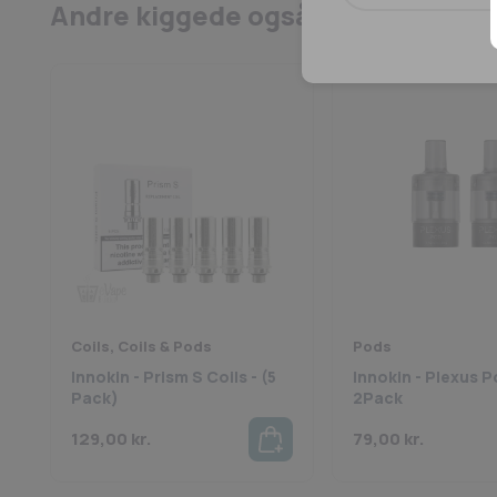
Andre kiggede også på
Coils, Coils & Pods
Pods
Innokin - Prism S Coils - (5
Innokin - Plexus P
Pack)
2Pack
129,00
kr.
79,00
kr.