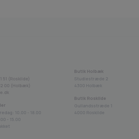
Fragt fra 29 kr.
1-2 dages levering
Sik
Butik Holbæk
1 51 (Roskilde)
Studiestræde 2
82 00
(Holbæk)
4300 Holbæk
e.dk
Butik Roskilde
der
Gullandsstræde 1
redag: 10.00 - 18.00
4000 Roskilde
00 - 15.00
ukket