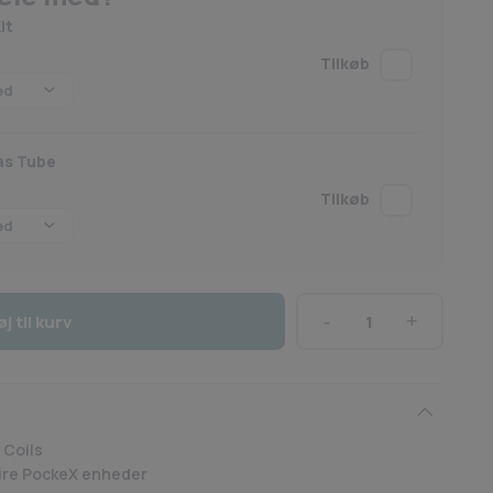
it
as Tube
øj til kurv
Aspire
-
PockeX
Coils
-
 Coils
(5
spire PockeX enheder
Pack)