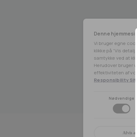
Denne hjemmesid
Vi bruger egne coo
klikke på ”Vis detal
samtykke ved at klik
Herudover bruger vi
effektiviteten af v
Responsibility Sit
Nødvendige
Afvis al