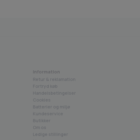
kerhedsstyrelsen godkendte varer
Medlem af BECIG
Information
Retur & reklamation
Fortryd køb
Handelsbetingelser
Cookies
Batterier og miljø
Kundeservice
Butikker
Om os
Ledige stillinger