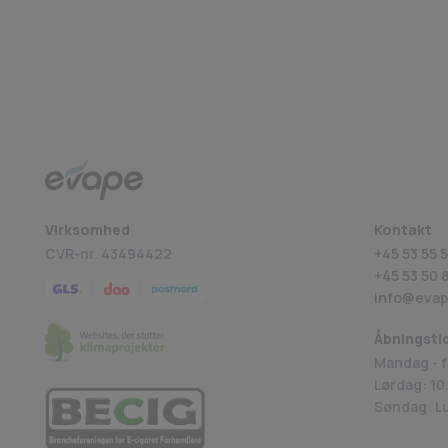
Medlem af BECIG
4.9 på Trustpilot
Virksomhed
Kontakt
CVR-nr. 43494422
+45 53 55 5
+45
53 50 
info@evap
Åbningsti
Mandag - f
Lørdag: 10.
Søndag: L