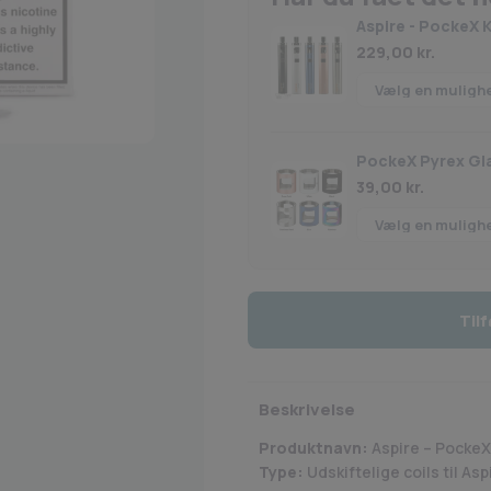
Aspire - PockeX K
229,00
kr.
PockeX Pyrex Gl
39,00
kr.
Tilf
Beskrivelse
Produktnavn:
Aspire – PockeX
Type:
Udskiftelige coils til A