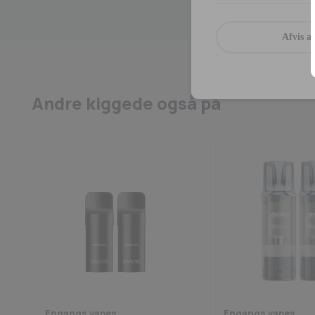
Afvis al
Andre kiggede også på
Engangs vapes
Engangs vapes