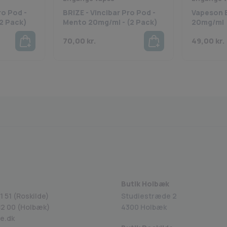
ro Pod -
BRIZE - Vincibar Pro Pod -
Vapeson E
2 Pack)
Mento 20mg/ml - (2 Pack)
20mg/ml
70,00
kr.
49,00
kr.
Fragt fra 29 kr.
1-2 dages levering
Si
Butik Holbæk
1 51 (Roskilde)
Studiestræde 2
82 00
(Holbæk)
4300 Holbæk
e.dk