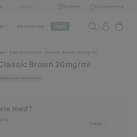
er
Medlem af BECIG
Butikker
Kundeservice
4.9 på Trustpilot
er
Nikotinposer
Udgår
es
>
Salt Cristallite - Classic Brown 20mg/ml
- Classic Brown 20mg/ml
stilles som restordre)
hele med?
g/ml