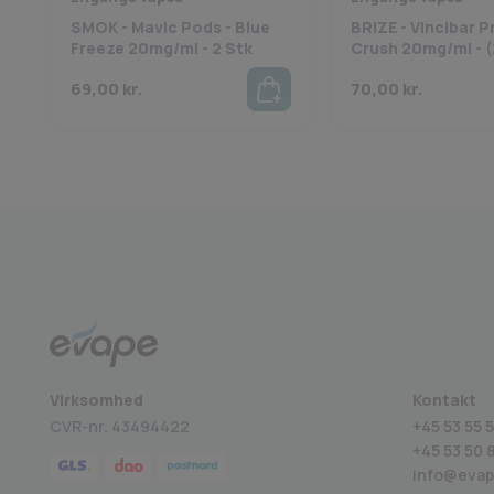
SMOK - Mavic Pods - Blue
BRIZE - Vincibar P
Freeze 20mg/ml - 2 Stk
Crush 20mg/ml - (
69,00
kr.
70,00
kr.
Medlem af BECIG
4.9 på Trustpilot
Virksomhed
Kontakt
CVR-nr. 43494422
+45 53 55 5
+45
53 50 
info@evap