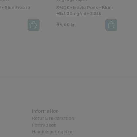
 - Blue Freeze
SMOK - Mavic Pods - Blue
A
Mist 20mg/ml - 2 Stk
R
69,00
kr.
7
kkerhedsstyrelsen godkendte varer
Medlem af BECIG
Information
Retur & reklamation
Fortryd køb
Handelsbetingelser