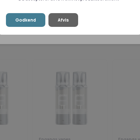
le
Tillad valgte
T
Godkend
Afvis
Vis detaljer
Engangs vapes
Engangs 