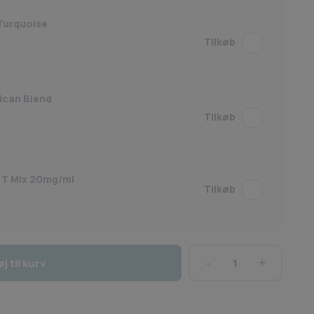
- Turquoise
ican Blend
- T Mix 20mg/ml
øj til kurv
Salt
Cristallite
-