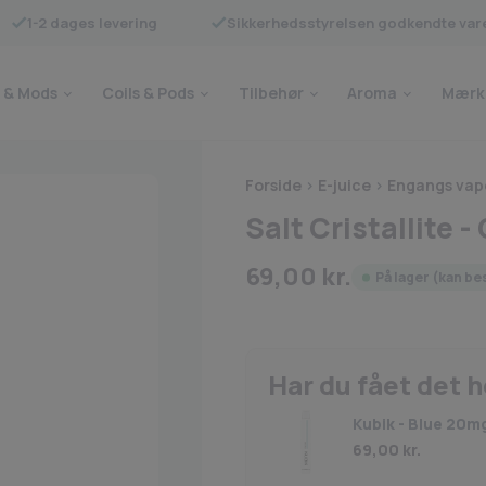
1-2 dages levering
Sikkerhedsstyrelsen godkendte var
 & Mods
Coils & Pods
Tilbehør
Aroma
Mærk
Forside
>
E-juice
>
Engangs vap
Salt Cristallite 
69,00
kr.
På lager (kan be
Har du fået det 
Kubik - Blue 20m
69,00
kr.