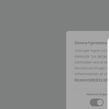
Denne hjemmesid
Vi bruger egne coo
klikke på ”Vis detal
samtykke ved at klik
Herudover bruger vi
effektiviteten af v
Responsibility Sit
Nødvendige