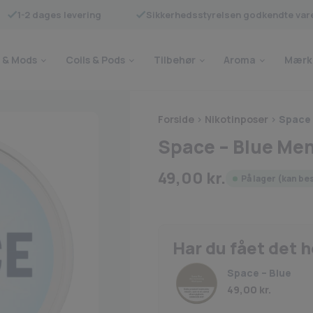
1-2 dages levering
Sikkerhedsstyrelsen godkendte var
 & Mods
Coils & Pods
Tilbehør
Aroma
Mærk
Forside
>
Nikotinposer
>
Space 
Space – Blue Me
49,00
kr.
På lager (kan be
Har du fået det 
Space – Blue
49,00
kr.