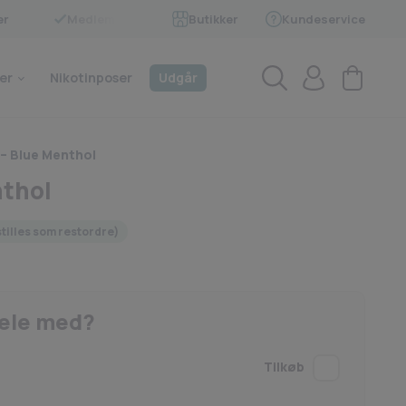
er
Medlem af BECIG
Butikker
Kundeservice
4.9 på Trustpilot
er
Nikotinposer
Udgår
– Blue Menthol
nthol
stilles som restordre)
hele med?