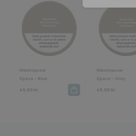
Nikotinposer
Nikotinposer
Space – Blue
Space – Grey
49,00
kr.
49,00
kr.
Medlem af BECIG
4.9 på Trustpilot