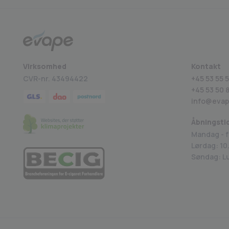
Virksomhed
Kontakt
CVR-nr. 43494422
+45 53 55 5
+45
53 50 
info@evap
Åbningsti
Mandag - f
Lørdag: 10.
Søndag: L