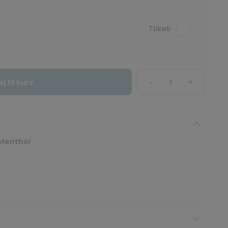
øj til kurv
Space
–
Blue
Menthol
antal
 Menthol
)