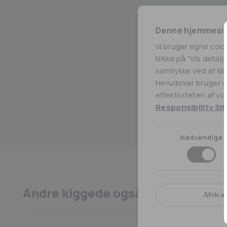
Denne hjemmesid
Vi bruger egne coo
klikke på ”Vis detal
samtykke ved at klik
Herudover bruger vi
effektiviteten af v
Responsibility Sit
Nødvendige
Andre kiggede også på
Afvis al