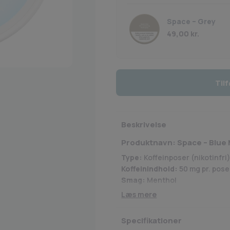
Space – Grey
49,00
kr.
Tilf
Beskrivelse
Produktnavn:
Space – Blue
Type:
Koffeinposer (nikotinfri
Koffeinindhold:
50 mg pr. pose
Smag:
Menthol
Format:
Slim portion
Læs mere
Specifikationer
Beskrivelse