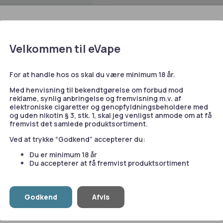
Space – Blue Menthol er en nik
Spørgsmål og svar
50 mg koffein og mentholsmag
e bruger cookies
Produktet indeholder ikke niko
kies samt cookies fra tredjepart. Du kan læse mere om brugen 
overlæben og frigiver koffein 
Velkommen til eVape
jer” i dette banner. Du kan desuden til enhver tid ændre eller ti
Space produceres i Sverige og 
ke på linket til vores cookiepolitik i bunden af siden.
Brug for hjælp?
For at handle hos os skal du være minimum 18 år.
 også cookies til at indsamle data med det formål at tilpasse
Vores kundeservice er klar ti
Med henvisning til bekendtgørelse om forbud mod
Konklusion
ores annoncering. For mere information, besøg
Google's Busi
reklame, synlig anbringelse og fremvisning m.v. af
53 55 51 51
e
.
Space – Blue Menthol er en niko
elektroniske cigaretter og genopfyldningsbeholdere med
Skriv til os
og uden nikotin § 3, stk. 1, skal jeg venligst anmode om at få
format, produceret i Sverige.
fremvist det samlede produktsortiment.
Statistik
Marketing
Ved at trykke “Godkend” accepterer du:
Du er minimum 18 år
Du accepterer at få fremvist produktsortiment
le
Tillad valgte
T
Godkend
Afvis
Vis detaljer