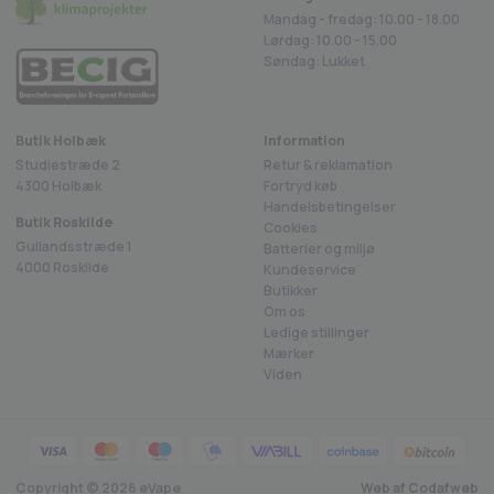
Mandag - fredag: 10.00 - 18.00
Lørdag: 10.00 - 15.00
Søndag: Lukket
Butik Holbæk
Information
Studiestræde 2
Retur & reklamation
4300 Holbæk
Fortryd køb
Handelsbetingelser
Butik Roskilde
Cookies
Gullandsstræde 1
Batterier og miljø
4000 Roskilde
Kundeservice
Butikker
Om os
Ledige stillinger
Mærker
Viden
Copyright ©
2026
eVape
Web af Codafweb
4.8 på Trustpilot