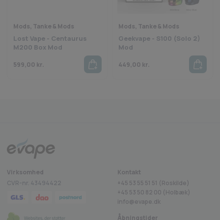
Dimensioner
Størrelse: 147.3 x 52.4 x 25.4 mm
Mods, Tanke & Mods
Mods, Tanke & Mods
Lost Vape - Centaurus
Geekvape - S100 (Solo 2)
Pakken indeholder
M200 Box Mod
Mod
1 x Drag 4 Box Mod Enhed
599,00
kr.
449,00
kr.
1 x Type-C Kabel
1 x Brugervejledning
Fragt fra 29 kr.
1-2 dages levering
Sikkerheds
rustpilot
Virksomhed
Kontakt
CVR-nr. 43494422
+45 53 55 51 51 (Roskilde)
+45
53 50 82 00
(Holbæk)
info@evape.dk
Åbningstider