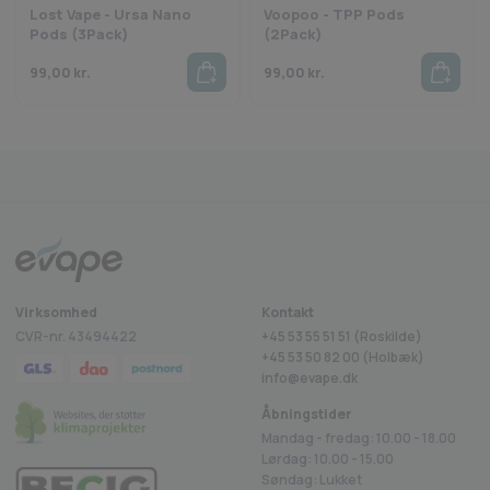
Lost Vape - Ursa Nano
Voopoo - TPP Pods
Dette sikrer en jævn og optimal smagsoplevelse fra første sug.
Pods (3Pack)
(2Pack)
Konklusion:
99,00
kr.
99,00
kr.
Voopoo PnP X Coils er et fremragende valg for dampere, der søger en
kombination af smagsdybde og dampproduktion. Med forskellige
modstande at vælge imellem og et brugervenligt design, tilbyder
disse coils en tilpasset og tilfredsstillende dampoplevelse, der
Fragt fra 29 kr.
1-2 dages levering
Sikkerheds
rustpilot
imødekommer enhver præference.
Se andre Voopoo Coils Her!
Virksomhed
Kontakt
CVR-nr. 43494422
+45 53 55 51 51 (Roskilde)
+45
53 50 82 00
(Holbæk)
info@evape.dk
Åbningstider
Mandag - fredag: 10.00 - 18.00
Lørdag: 10.00 - 15.00
Søndag: Lukket