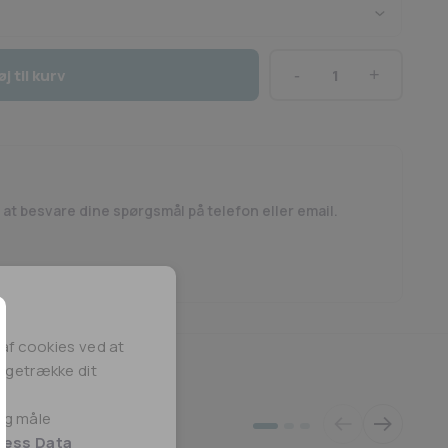
øj til kurv
Voopoo
-
TPP
X
Pod
antal
l at besvare dine spørgsmål på telefon eller email.
af cookies ved at
lbagetrække dit
 og måle
ness Data