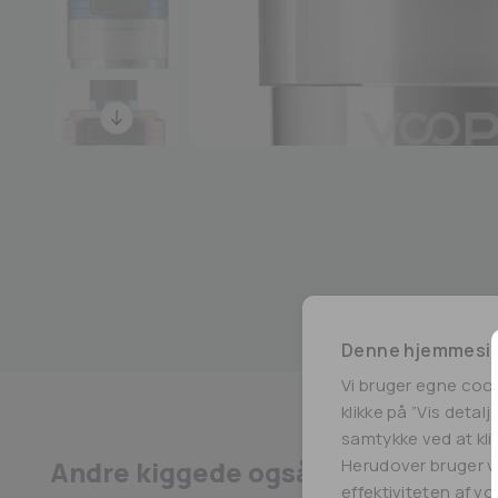
Denne hjemmesid
Vi bruger egne coo
klikke på ”Vis detal
samtykke ved at klik
Andre kiggede også på
Herudover bruger vi
effektiviteten af v