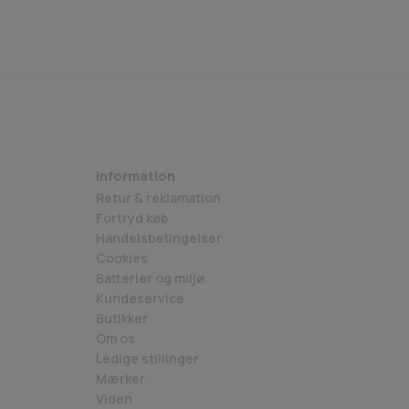
erhedsstyrelsen godkendte varer
Medlem af BECIG
Information
Retur & reklamation
Fortryd køb
Handelsbetingelser
Cookies
Batterier og miljø
Kundeservice
Butikker
Om os
Ledige stillinger
Mærker
Viden