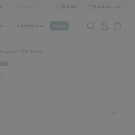
er
Medlem af BECIG
Butikker
Kundeservice
4.9 på Trustpilot
er
Nikotinposer
Udgår
Voopoo – TPP X Pod
od
r