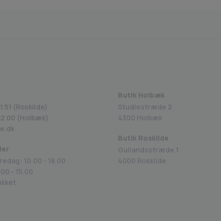
Fragt fra 29 kr.
1-2 dages levering
Sikk
Butik Holbæk
1 51 (Roskilde)
Studiestræde 2
82 00
(Holbæk)
4300 Holbæk
e.dk
Butik Roskilde
der
Gullandsstræde 1
redag: 10.00 - 18.00
4000 Roskilde
00 - 15.00
ukket