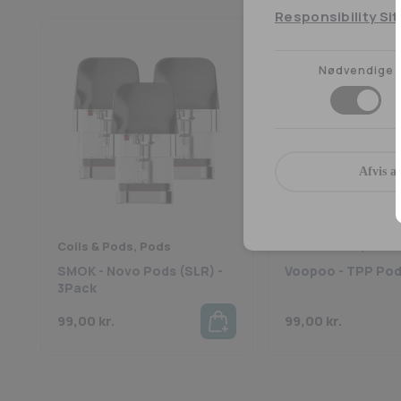
Responsibility Sit
Nødvendige
Afvis al
Coils & Pods, Pods
Coils & Pods, Pods
SMOK - Novo Pods (SLR) -
Voopoo - TPP Pod
3Pack
99,00
kr.
99,00
kr.