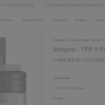
1-2 dages levering
Sikkerhedsstyrelsen godkendte var
 & Mods
Coils & Pods
Tilbehør
Aroma
Mærk
Forside
>
Coils & Pods
>
Pods
>
Voopoo - TPP X P
99,00
kr.
Fra
Ikke på lage
Størrelse
Color