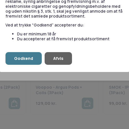
reklame, synlig anbringelse og fremvisning m.v. af
e
.
elektroniske cigaretter og genopfyldningsbeholdere med
og uden nikotin § 3, stk. 1, skal jeg venligst anmode om at få
fremvist det samlede produktsortiment.
Statistik
Marketing
Ved at trykke “Godkend” accepterer du:
Du er minimum 18 år
Du accepterer at få fremvist produktsortiment
le
Tillad valgte
T
Godkend
Afvis
Vis detaljer
Coils
Coils & P
s (2Pack)
Voopoo - Argus Pods +
SMOK - I
Coils (3Pack)
(3Pack)
129,00
kr.
99,00
kr.