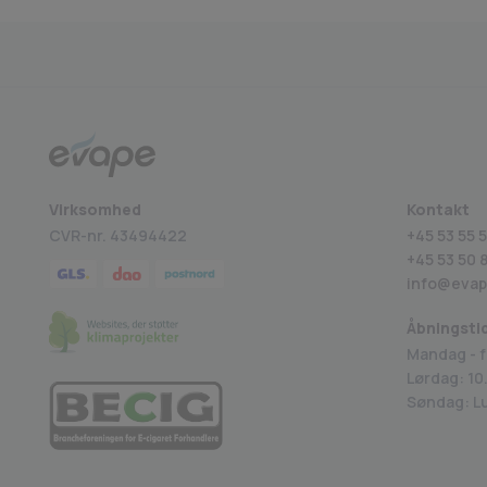
Medlem af BECIG
4.9 på Trustpilot
Virksomhed
Kontakt
CVR-nr. 43494422
+45 53 55 5
+45
53 50 
info@evap
Åbningsti
Mandag - f
Lørdag: 10.
Søndag: L