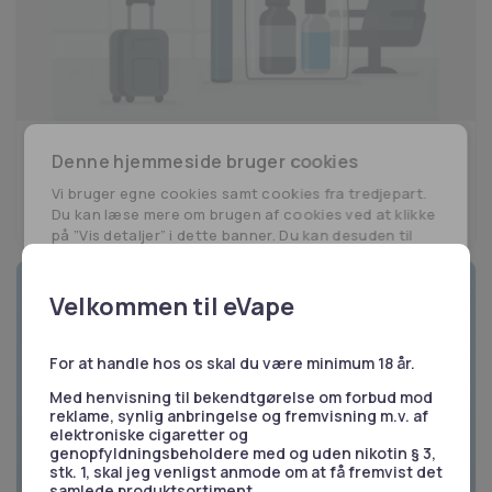
Rejse
Denne hjemmeside bruger cookies
Hvad er reglerne for e-cigaretter i lufthavne –
herunder Københavns Lufthavn?
Vi bruger egne cookies samt cookies fra tredjepart.
Du kan læse mere om brugen af cookies ved at klikke
15. maj 2025
5 min. læsetid
på ”Vis detaljer” i dette banner. Du kan desuden til
enhver tid ændre eller tilbagetrække dit samtykke
ved at klikke på linket til vores cookiepolitik i bunden
af siden.
Velkommen til eVape
Herudover bruger vi også cookies til at indsamle
data med det formål at tilpasse og måle
effektiviteten af vores annoncering. For mere
For at handle hos os skal du være minimum 18 år.
information, besøg
Google's Business Data
Med henvisning til bekendtgørelse om forbud mod
Responsibility Site
.
reklame, synlig anbringelse og fremvisning m.v. af
elektroniske cigaretter og
genopfyldningsbeholdere med og uden nikotin § 3,
Nødvendige
Statistik
stk. 1, skal jeg venligst anmode om at få fremvist det
samlede produktsortiment.