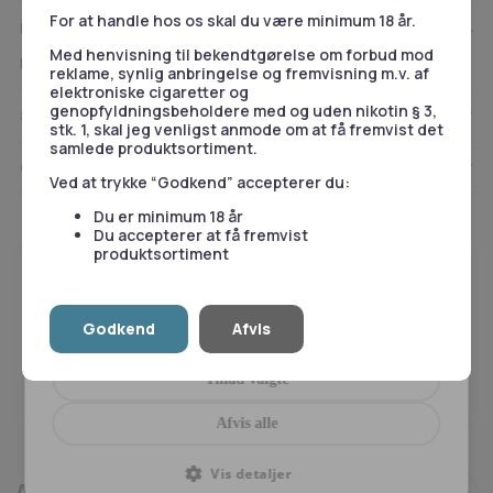
effektiviteten af vores annoncering. For mere
Longfill
For at handle hos os skal du være minimum 18 år.
Beskrivelse
information, besøg
Google's Business Data
antal
Med henvisning til bekendtgørelse om forbud mod
Responsibility Site
.
Flasken indeholder 20ml Aroma & plads til 4 nikotin boosters.
reklame, synlig anbringelse og fremvisning m.v. af
elektroniske cigaretter og
genopfyldningsbeholdere med og uden nikotin § 3,
Spørgsmål og svar
Nødvendige
Statistik
stk. 1, skal jeg venligst anmode om at få fremvist det
samlede produktsortiment.
Guide til nikotinstyrke
Ved at trykke “Godkend” accepterer du:
Du er minimum 18 år
Marketing
Præferencer
Du accepterer at få fremvist
produktsortiment
Brug for hjælp?
Vores kundeservice er klar til at besvare dine spørgsmål på
Godkend
Afvis
telefon eller email.
Tillad alle
53 55 51 51
Tillad valgte
Skriv til os
Afvis alle
Vis detaljer
Andre kiggede også på