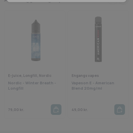
E-juice, Longfill, Nordic
Engangs vapes
Nordic - Winter Breath -
Vapeson E - American
Longfill
Blend 20mg/ml
79,00
kr.
49,00
kr.
Fragt fra 29 kr.
1-2 dages levering
Sikkerheds
rustpilot