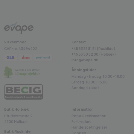
Virksomhed
Kontakt
CVR-nr. 43494422
+45 53 55 51 51 (Roskilde)
+45
53 50 82 00
(Holbæk)
info@evape.dk
Åbningstider
Mandag - fredag: 10.00 - 18.00
Lørdag: 10.00 - 15.00
Søndag: Lukket
Butik Holbæk
Information
Studiestræde 2
Retur & reklamation
4300 Holbæk
Fortryd køb
Handelsbetingelser
Butik Roskilde
Cookies