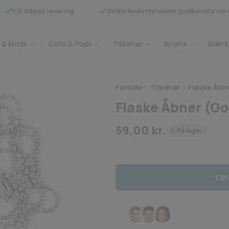
1-2 dages levering
Sikkerhedsstyrelsen godkendte var
 & Mods
Coils & Pods
Tilbehør
Aroma
Mærk
Forside
>
Tilbehør
>
Flaske Åbne
Flaske Åbner (Gor
59,00
kr.
På lager
Tilf