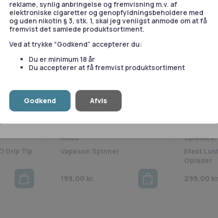
reklame, synlig anbringelse og fremvisning m.v. af
e
.
elektroniske cigaretter og genopfyldningsbeholdere med
og uden nikotin § 3, stk. 1, skal jeg venligst anmode om at få
fremvist det samlede produktsortiment.
Statistik
Marketing
Ved at trykke “Godkend” accepterer du:
Du er minimum 18 år
Du accepterer at få fremvist produktsortiment
le
Tillad valgte
T
Godkend
Afvis
Vis detaljer
Mods
Opladere,
O Drip Tip
Vapeson Spinner
Efest Lus
Oplader
199,00
kr.
299,00
kr