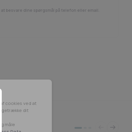
antal
l at besvare dine spørgsmål på telefon eller email.
af cookies ved at
lbagetrække dit
 og måle
ness Data