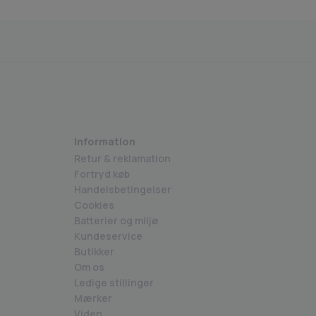
erhedsstyrelsen godkendte varer
Medlem af BECIG
Information
Retur & reklamation
Fortryd køb
Handelsbetingelser
Cookies
Batterier og miljø
Kundeservice
Butikker
Om os
Ledige stillinger
Mærker
Viden