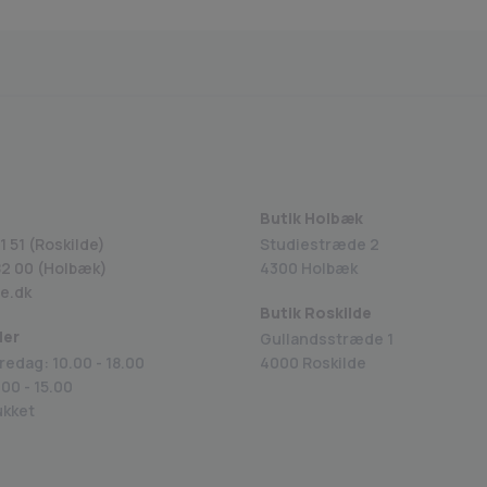
Fragt fra 29 kr.
1-2 dages levering
Sikk
Butik Holbæk
1 51 (Roskilde)
Studiestræde 2
82 00
(Holbæk)
4300 Holbæk
e.dk
Butik Roskilde
der
Gullandsstræde 1
redag: 10.00 - 18.00
4000 Roskilde
00 - 15.00
ukket