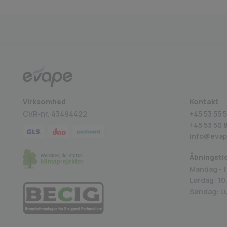
Medlem af BECIG
4.9 på Trustpilot
Virksomhed
Kontakt
CVR-nr. 43494422
+45 53 55 5
+45
53 50 
info@evap
Åbningsti
Mandag - f
Lørdag: 10.
Søndag: L