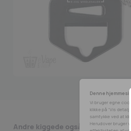
Denne hjemmesid
Vi bruger egne coo
klikke på ”Vis detal
samtykke ved at klik
Herudover bruger vi
Andre kiggede også på
effektiviteten af v