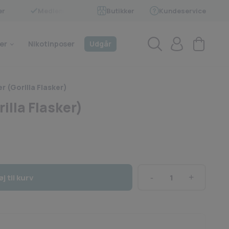
er
Medlem af BECIG
Butikker
Kundeservice
4.9 på Trustpilot
er
Nikotinposer
Udgår
r (Gorilla Flasker)
illa Flasker)
øj til kurv
Flaske
Åbner
(Gorilla
Flasker)