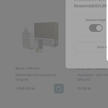
Responsibility Sit
Nødvendige
Afvis al
Baser / Nikotin
Drip Tips, Tilbehør
500ml Nicotine Base kit
Joyetech - eGo AI
6mg/ml
(5Pack)
1.099,00
kr.
79,00
kr.