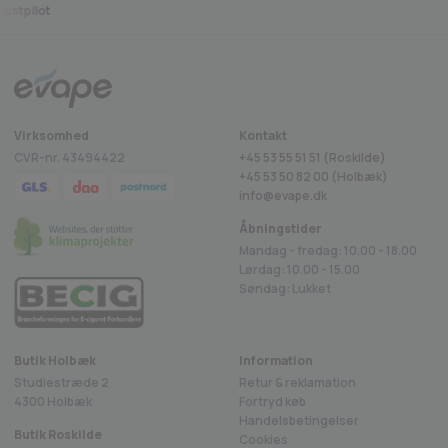
ustpilot
Virksomhed
Kontakt
CVR-nr. 43494422
+45 53 55 51 51 (Roskilde)
+45
53 50 82 00
(Holbæk)
info@evape.dk
Åbningstider
Mandag - fredag: 10.00 - 18.00
Lørdag: 10.00 - 15.00
Søndag: Lukket
Butik Holbæk
Information
Studiestræde 2
Retur & reklamation
4300 Holbæk
Fortryd køb
Handelsbetingelser
Butik Roskilde
Cookies