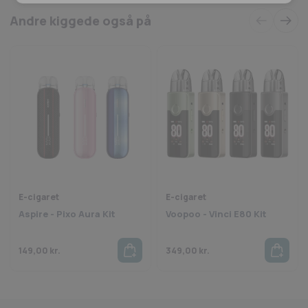
Andre kiggede også på
E-cigaret
E-cigaret
Aspire - Pixo Aura Kit
Voopoo - Vinci E80 Kit
149,00
kr.
349,00
kr.
Fragt fra 29 kr.
1-2 dages levering
Sikkerhedss