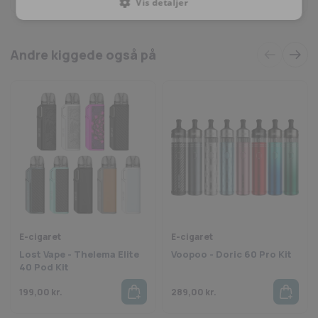
Vis detaljer
Konklusion
Voopoo Argus Z2 Kit er en
brugervenlig og alsidig pod-enhed
, der
kombinerer
lang batterilevetid, høj ydeevne og praktisk design
.
Andre kiggede også på
Perfekt til både nye og erfarne dampere, der ønsker
stabil og
smagsintensiv dampning
i en
kompakt og stilren enhed
.
Se også det øvrige udvalg af Voopoo produkter her!
E-cigaret
E-cigaret
Lost Vape - Thelema Elite
Voopoo - Doric 60 Pro Kit
40 Pod Kit
199,00
kr.
289,00
kr.