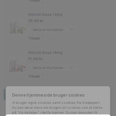
Nikotin Base 12mg
39,00
kr.
Nikotin Base 18mg
51,00
kr.
Tilføj til kurv
Denne hjemmeside bruger cookies
Norse
Vi bruger egne cookies samt cookies fra tredjepart.
Vape
Du kan læse mere om brugen af cookies ved at klikke
-
på ”Vis detaljer” i dette banner. Du kan desuden til
Original