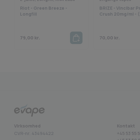
Riot - Green Breeze -
BRIZE - Vincibar P
Longfill
Crush 20mg/ml - (
79,00
kr.
70,00
kr.
Medlem af BECIG
4.9 på Trustpilot
Virksomhed
Kontakt
CVR-nr. 43494422
+45 53 55 5