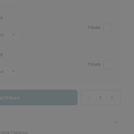
mg
mg
øj til kurv
Norse
Vape
-
Strong
Tobacco
trong Tobacco