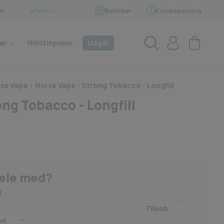
er
Medlem af BECIG
Butikker
Kundeservice
4.9 på Trustpilot
er
Nikotinposer
Udgår
rse Vape
>
Norse Vape - Strong Tobacco - Longfill
ng Tobacco - Longfill
hele med?
g