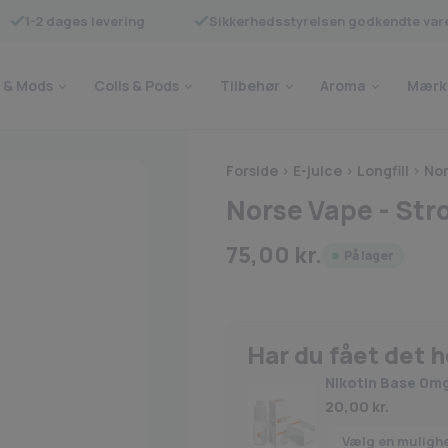
1-2 dages levering
Sikkerhedsstyrelsen godkendte var
 & Mods
Coils & Pods
Tilbehør
Aroma
Mærk
Forside
>
E-juice
>
Longfill
>
No
Norse Vape - Stro
75,00
kr.
På lager
Har du fået det 
Nikotin Base 0m
20,00
kr.