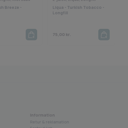
ape her!
sh Breeze -
Liqua - Turkish Tobacco -
J
Longfill
L
75,00
kr.
7
kerhedsstyrelsen godkendte varer
Medlem af BECIG
Information
Retur & reklamation