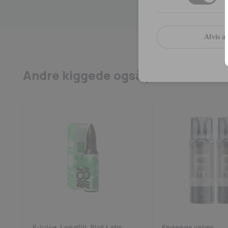
Afvis al
Andre kiggede også på
E-juice, Longfill, Riot Labs
Engangs vapes