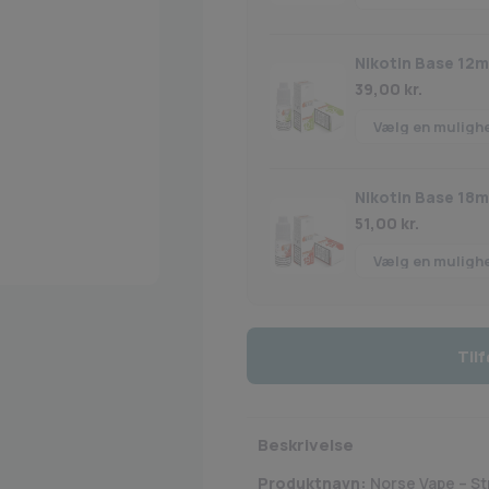
Nikotin Base 12
39,00
kr.
Nikotin Base 18
51,00
kr.
Tilf
Beskrivelse
Produktnavn:
Norse Vape – S