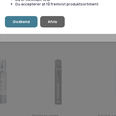
Flaske:
Praktisk 60 ml fl
Du accepterer at få fremvist produktsortiment
koncentreret aroma til o
Anvendelse:
le
Tillad valgte
T
Godkend
Afvis
Perfekt til daglig brug for da
Strong Tobacco giver en robus
Vis detaljer
tilfredsstiller lysten til en s
Konklusion:
Norse Vape – Strong Tobacco er
intens tobaksoplevelse med en 
dampoplevelse, der bringer de
Blandingsvejledning
0MG:
4 stk. 10 ml. nikoti
3MG:
1 stk. 10 ml. 18mg ni
6MG:
2 stk. 10 ml. 18mg n
9MG:
3 stk. 10 ml. 18mg ni
12MG:
4 stk. 10 ml. 18mg 
Engangs vapes
E-juice, Lo