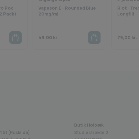
Se flere varianter fra Norse V
ro Pod -
Vapeson E - Rounded Blue
Riot - Fre
2 Pack)
20mg/ml
Longfill
49,00
kr.
79,00
kr.
Fragt fra 29 kr.
1-2 dages levering
Sik
Butik Holbæk
1 51 (Roskilde)
Studiestræde 2