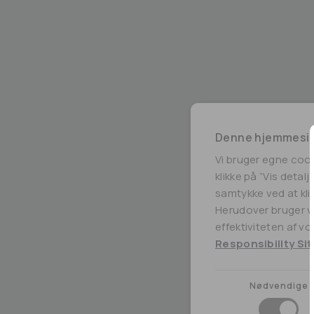
Denne hjemmesid
Vi bruger egne coo
klikke på ”Vis detal
samtykke ved at klik
Herudover bruger vi
effektiviteten af v
Responsibility Sit
Nødvendige