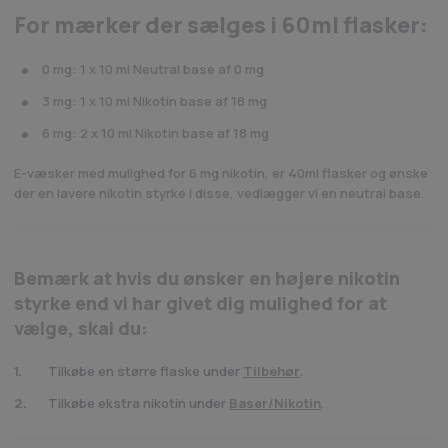
For mærker der sælges i 60ml flasker:
0 mg: 1 x 10 ml Neutral base af 0 mg
3 mg: 1 x 10 ml Nikotin base af 18 mg
6 mg: 2 x 10 ml Nikotin base af 18 mg
E-væsker med mulighed for 6 mg nikotin, er 40ml flasker og ønske
der en lavere nikotin styrke i disse, vedlægger vi en neutral base.
Bemærk at hvis du ønsker en højere nikotin
styrke end vi har givet dig mulighed for at
vælge, skal du:
Tilkøbe en større flaske under
Tilbehør
.
Tilkøbe ekstra nikotin under
Baser/Nikotin
.