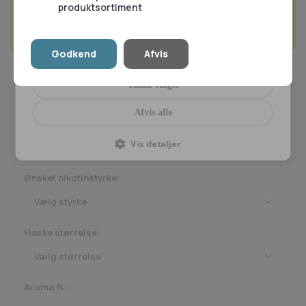
produktsortiment
Godkend
Afvis
Tillad alle
Tillad valgte
Nikotinberegner
Afvis alle
Nikotinbase:
Vis detaljer
Ønsket nikotinstyrke:
Flaske størrelse:
Aroma %: