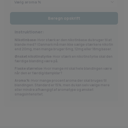
Beregn opskrift
Instruktioner:
Nikotinbase:
Hvor stærk er den nikotinbase du bruger til at
blande med? I Danmark må man ikke sælge stærkere nikotin
end 20mg, men mange bruger 6mg, 12mg eller 18mg baser.
Ønsket nikotinstyrke:
Hvor stærk en nikotinstyrke skal den
færdige blanding være på.
Flaske størrelse:
Hvor mange ml skal hele blandingen være
når den er færdig/dampklar?
Aroma %:
Hvor mange procent aroma der skal bruges til
blandingen. Standard er 15%, men du kan selv vælge mere
eller mindre afhængigt af aromatype og ønsket
smagsintensitet.