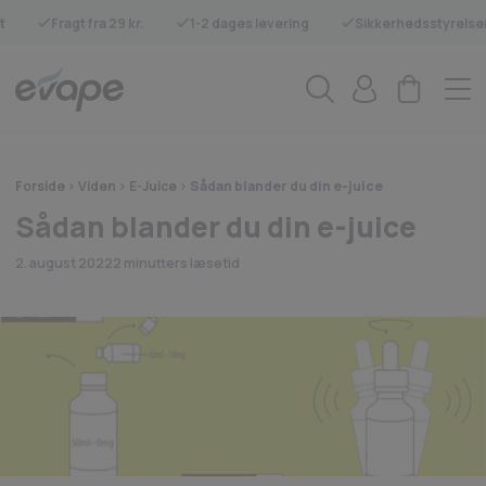
t
Fragt fra 29 kr.
1-2 dages levering
Sikkerhedsstyrelse
Forside
>
Viden
>
E-Juice
>
Sådan blander du din e-juice
Sådan blander du din e-juice
2. august 2022
2 minutters læsetid