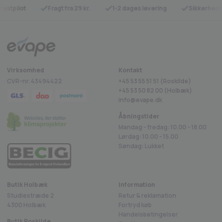
rustpilot
Fragt fra 29 kr.
1-2 dages levering
Sikkerheds
Virksomhed
Kontakt
CVR-nr. 43494422
+45 53 55 51 51 (Roskilde)
+45
53 50 82 00
(Holbæk)
info@evape.dk
Åbningstider
Mandag - fredag: 10.00 - 18.00
Lørdag: 10.00 - 15.00
Søndag: Lukket
Butik Holbæk
Information
Studiestræde 2
Retur & reklamation
4300 Holbæk
Fortryd køb
Handelsbetingelser
Butik Roskilde