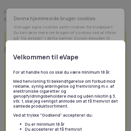
Her ser du en illustration af hvordan du
Denne hjemmeside bruger cookies
blander:
Vi bruger egne cookies samt cookies fra tredjepart.
Du kan læse mere om brugen af cookies ved at klikke
på ”Vis detaljer” i dette banner. Du kan desuden til
enhver tid ændre eller tilbagetrække dit samtykke
ved at klikke på linket til vores cookiepolitik i bunden
af siden.
Velkommen til eVape
Herudover bruger vi også cookies til at indsamle
data med det formål at tilpasse og måle
effektiviteten af vores annoncering. For mere
For at handle hos os skal du være minimum 18 år.
information, besøg
Google's Business Data
Med henvisning til bekendtgørelse om forbud mod
Responsibility Site
.
reklame, synlig anbringelse og fremvisning m.v. af
elektroniske cigaretter og
genopfyldningsbeholdere med og uden nikotin § 3,
Nødvendige
Statistik
stk. 1, skal jeg venligst anmode om at få fremvist det
samlede produktsortiment.
Ved at trykke “Godkend” accepterer du:
Du er minimum 18 år
Marketing
Præferencer
Du accepterer at få fremvist