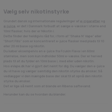
Vælg selv nikotinstyrke
Grundet dansk og internationale reguleringer af
e-cigaretter
og
e-juice
, er det i Danmark forbudt at sælge e-væsker i større end
10ml flasker, hvis der er Nikotin i.
Dette finder der heldigvis råd for, i form af "Shake N' Vape" eller
"Short Fills" som er koncentreret e-juice flasker med plads til 10
eller 20 ml base og nikotin.
Du køber eksempelvis en e-juice fra Fcukin Flava i en 60ml
størrelse, men som kun indholder 50ml e-væske. Der er herved
plads til at du fylder en 10ml base i, med eller uden nikotin.
Hos eVape.dk har vi gjort det nemt for dig. Du vælger den e-juice
du vil have og vælger samtidig den nikotin styrke du ønsker. Så
vedlægger vi den mængde base der skal til at opnå den nikotin
styrke du ønsker.
Det er lige så nemt som at blande en Ribena saftevand.
Herunder kan du se hvordan du blander.