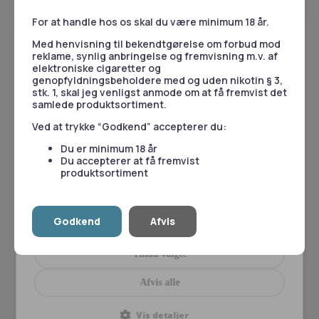
data med det formål at tilpasse og måle
effektiviteten af vores annoncering. For mere
For at handle hos os skal du være minimum 18 år.
information, besøg
Google's Business Data
Med henvisning til bekendtgørelse om forbud mod
Responsibility Site
.
reklame, synlig anbringelse og fremvisning m.v. af
elektroniske cigaretter og
genopfyldningsbeholdere med og uden nikotin § 3,
Nødvendige
Statistik
stk. 1, skal jeg venligst anmode om at få fremvist det
samlede produktsortiment.
Ved at trykke “Godkend” accepterer du:
Du er minimum 18 år
Marketing
Præferencer
Du accepterer at få fremvist
produktsortiment
E-juice, Longfill, Norse Vape
Norse Vape - Nordic
Tobacco - Longfill
Godkend
Afvis
Tillad alle
75,00
kr.
Tillad valgte
Afvis alle
Vis detaljer