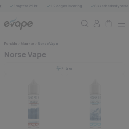
Fragt fra 29 kr.
1-2 dages levering
Sikkerhedsstyrelse
t
Forside
>
Mærker
>
Norse Vape
Norse Vape
Filtrer