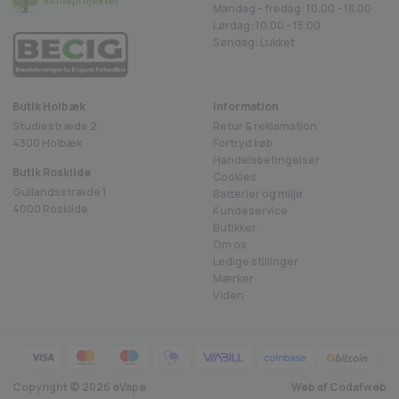
Se også det øvrige udvalg af Voopoo produkter her!
Mandag - fredag: 10.00 - 18.00
Lørdag: 10.00 - 15.00
Søndag: Lukket
Butik Holbæk
Information
Studiestræde 2
Retur & reklamation
4300 Holbæk
Fortryd køb
Handelsbetingelser
Butik Roskilde
Cookies
Gullandsstræde 1
Batterier og miljø
4000 Roskilde
Kundeservice
Butikker
Om os
Ledige stillinger
Mærker
Viden
Copyright ©
2026
eVape
Web af Codafweb
4.8 på Trustpilot