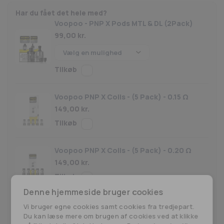
Har du fået det hele med?
Voopoo - PNP X Pods MTL & DL (2Pack)
99,00
kr.
Voopoo PNP X Coils - (5 Pack) - 0.15 Ω
149,00
kr.
Voopoo PNP X Coils - (5 Pack) - 0.20 Ω
149,00
kr.
Denne hjemmeside bruger cookies
Voopoo PNP X Coils - (5 Pack) - 0.3 Ω
Vi bruger egne cookies samt cookies fra tredjepart.
149,00
kr.
Du kan læse mere om brugen af cookies ved at klikke